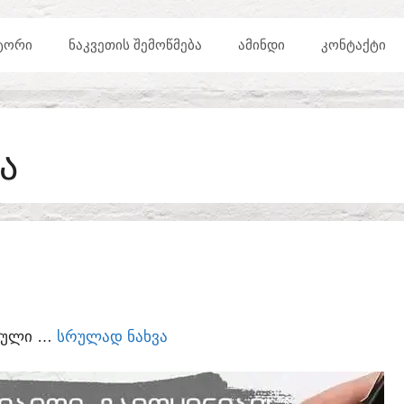
ᲢᲝᲠᲘ
ᲜᲐᲙᲕᲔᲗᲘᲡ ᲨᲔᲛᲝᲬᲛᲔᲑᲐ
ᲐᲛᲘᲜᲓᲘ
ᲙᲝᲜᲢᲐᲥᲢᲘ
Ა
ᲣᲠᲣᲚᲘ …
ᲡᲠᲣᲚᲐᲓ ᲜᲐᲮᲕᲐ