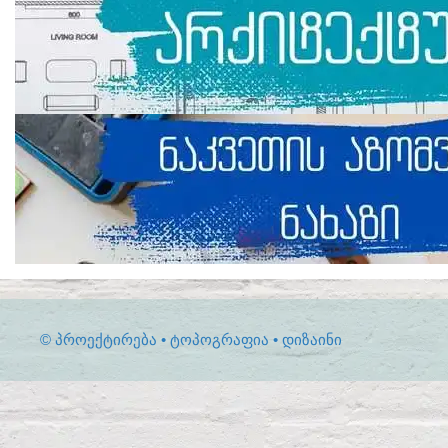
© ᲞᲠᲝᲔᲥᲢᲘᲠᲔᲑᲐ • ᲢᲝᲞᲝᲒᲠᲐᲤᲘᲐ • ᲓᲘᲖᲐᲘᲜᲘ