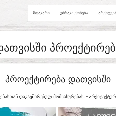
ᲛᲗᲐᲕᲐᲠᲘ
ᲣᲫᲠᲐᲕᲘ ᲥᲝᲜᲔᲑᲐ
ᲐᲠᲥᲘᲢᲔᲥ
ᲓᲐᲗᲕᲘᲡᲨᲘ ᲞᲠᲝᲔᲥᲢᲘᲠᲔᲑ
ᲞᲠᲝᲔᲥᲢᲘᲠᲔᲑᲐ ᲓᲐᲗᲕᲘᲡᲨᲘ
ᲔᲑᲐᲡᲗᲐᲜ ᲓᲐᲙᲐᲕᲨᲘᲠᲔᲑᲣᲚ ᲛᲝᲛᲡᲐᲮᲣᲠᲔᲑᲐᲡ:​ • ᲐᲠᲥᲘᲢᲔᲥᲢ