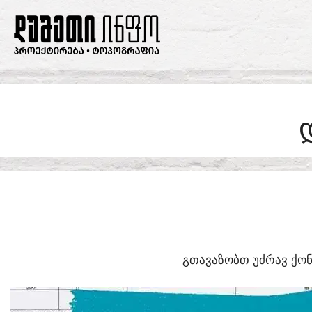
SKIP
TO
CONTENT
ᲒᲗᲐᲕᲐᲖᲝᲑᲗ ᲣᲫᲠᲐᲕ ᲥᲝᲜ