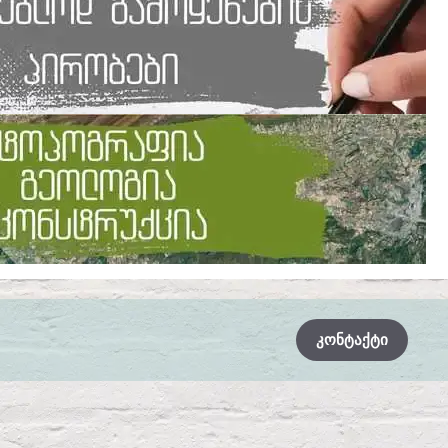
ᲙᲝᲜᲢᲐᲥᲢᲘ