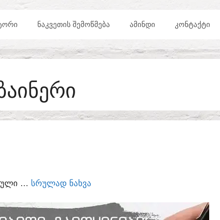
ᲢᲝᲠᲘ
ᲜᲐᲙᲕᲔᲗᲘᲡ ᲨᲔᲛᲝᲬᲛᲔᲑᲐ
ᲐᲛᲘᲜᲓᲘ
ᲙᲝᲜᲢᲐᲥᲢᲘ
ᲖᲐᲘᲜᲔᲠᲘ
ᲣᲠᲣᲚᲘ …
ᲡᲠᲣᲚᲐᲓ ᲜᲐᲮᲕᲐ