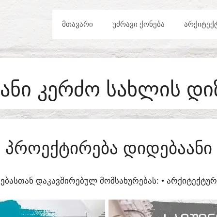
ᲛᲗᲐᲕᲐᲠᲘ
ᲣᲫᲠᲐᲕᲘ ᲥᲝᲜᲔᲑᲐ
ᲐᲠᲥᲘᲢᲔᲥ
ᲐᲜᲘ ᲙᲔᲠᲫᲝ ᲡᲐᲮᲚᲘᲡ ᲓᲘ
ᲞᲠᲝᲔᲥᲢᲘᲠᲔᲑᲐ ᲓᲘᲓᲔᲑᲐᲐᲜᲘ
ᲔᲑᲐᲡᲗᲐᲜ ᲓᲐᲙᲐᲕᲨᲘᲠᲔᲑᲣᲚ ᲛᲝᲛᲡᲐᲮᲣᲠᲔᲑᲐᲡ:​ • ᲐᲠᲥᲘᲢᲔᲥᲢ