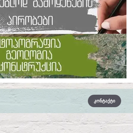
ᲙᲝᲜᲢᲐᲥᲢᲘ