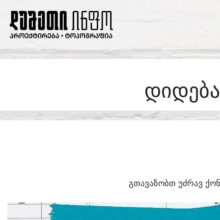
SKIP
TO
CONTENT
ᲓᲘᲓᲔᲑᲐ
ᲒᲗᲐᲕᲐᲖᲝᲑᲗ ᲣᲫᲠᲐᲕ ᲥᲝᲜ