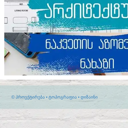
© ᲞᲠᲝᲔᲥᲢᲘᲠᲔᲑᲐ • ᲢᲝᲞᲝᲒᲠᲐᲤᲘᲐ • ᲓᲘᲖᲐᲘᲜᲘ