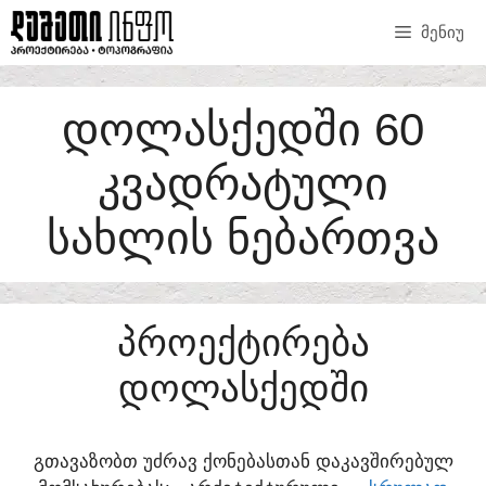
SKIP
ᲛᲔᲜᲘᲣ
TO
CONTENT
ᲓᲝᲚᲐᲡᲥᲔᲓᲨᲘ 60
ᲙᲕᲐᲓᲠᲐᲢᲣᲚᲘ
ᲡᲐᲮᲚᲘᲡ ᲜᲔᲑᲐᲠᲗᲕᲐ
ᲞᲠᲝᲔᲥᲢᲘᲠᲔᲑᲐ
ᲓᲝᲚᲐᲡᲥᲔᲓᲨᲘ
ᲒᲗᲐᲕᲐᲖᲝᲑᲗ ᲣᲫᲠᲐᲕ ᲥᲝᲜᲔᲑᲐᲡᲗᲐᲜ ᲓᲐᲙᲐᲕᲨᲘᲠᲔᲑᲣᲚ