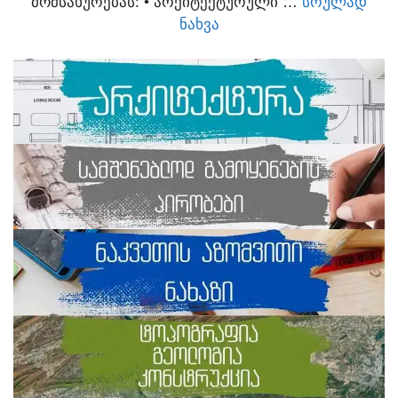
ᲛᲝᲛᲡᲐᲮᲣᲠᲔᲑᲐᲡ:​ • ᲐᲠᲥᲘᲢᲔᲥᲢᲣᲠᲣᲚᲘ …
ᲡᲠᲣᲚᲐᲓ
ᲜᲐᲮᲕᲐ