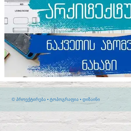
© ᲞᲠᲝᲔᲥᲢᲘᲠᲔᲑᲐ • ᲢᲝᲞᲝᲒᲠᲐᲤᲘᲐ • ᲓᲘᲖᲐᲘᲜᲘ