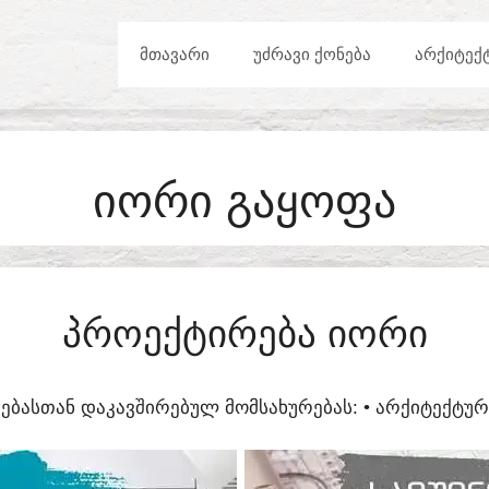
ᲛᲗᲐᲕᲐᲠᲘ
ᲣᲫᲠᲐᲕᲘ ᲥᲝᲜᲔᲑᲐ
ᲐᲠᲥᲘᲢᲔᲥ
ᲘᲝᲠᲘ ᲒᲐᲧᲝᲤᲐ
ᲞᲠᲝᲔᲥᲢᲘᲠᲔᲑᲐ ᲘᲝᲠᲘ
ᲔᲑᲐᲡᲗᲐᲜ ᲓᲐᲙᲐᲕᲨᲘᲠᲔᲑᲣᲚ ᲛᲝᲛᲡᲐᲮᲣᲠᲔᲑᲐᲡ:​ • ᲐᲠᲥᲘᲢᲔᲥᲢ