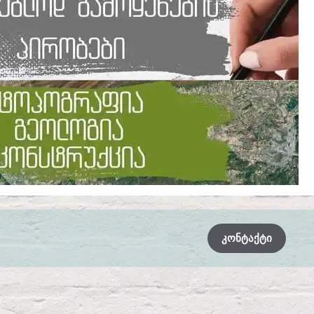
ᲙᲝᲜᲢᲐᲥᲢᲘ