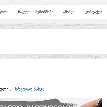
ᲢᲝᲠᲘ
ᲜᲐᲙᲕᲔᲗᲘᲡ ᲨᲔᲛᲝᲬᲛᲔᲑᲐ
ᲐᲛᲘᲜᲓᲘ
ᲙᲝᲜᲢᲐᲥᲢᲘ
ᲣᲠᲣᲚᲘ …
ᲡᲠᲣᲚᲐᲓ ᲜᲐᲮᲕᲐ