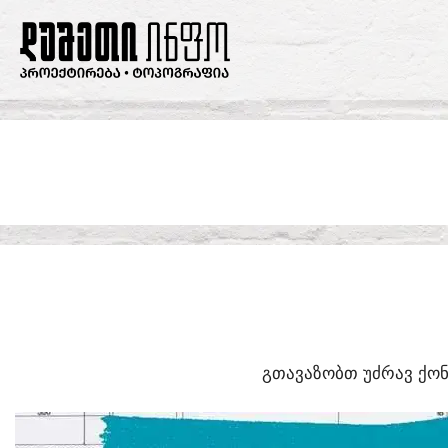
SKIP
TO
CONTENT
ᲒᲗᲐᲕᲐᲖᲝᲑᲗ ᲣᲫᲠᲐᲕ ᲥᲝᲜ