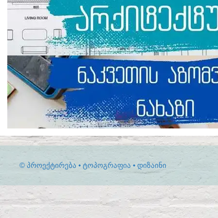
© ᲞᲠᲝᲔᲥᲢᲘᲠᲔᲑᲐ • ᲢᲝᲞᲝᲒᲠᲐᲤᲘᲐ • ᲓᲘᲖᲐᲘᲜᲘ