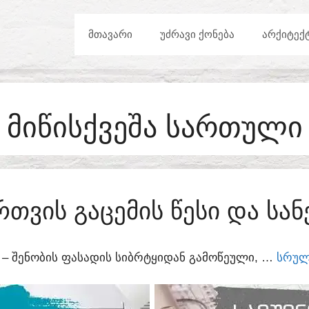
ᲛᲗᲐᲕᲐᲠᲘ
ᲣᲫᲠᲐᲕᲘ ᲥᲝᲜᲔᲑᲐ
ᲐᲠᲥᲘᲢᲔᲥ
ᲛᲘᲬᲘᲡᲥᲕᲔᲨᲐ ᲡᲐᲠᲗᲣᲚᲘ
ᲠᲗᲕᲘᲡ ᲒᲐᲪᲔᲛᲘᲡ ᲬᲔᲡᲘ ᲓᲐ ᲡᲐ
Ი – ᲨᲔᲜᲝᲑᲘᲡ ᲤᲐᲡᲐᲓᲘᲡ ᲡᲘᲑᲠᲢᲧᲘᲓᲐᲜ ᲒᲐᲛᲝᲬᲔᲣᲚᲘ, …
ᲡᲠᲣᲚ