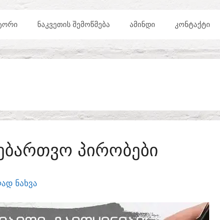
ᲢᲝᲠᲘ
ᲜᲐᲙᲕᲔᲗᲘᲡ ᲨᲔᲛᲝᲬᲛᲔᲑᲐ
ᲐᲛᲘᲜᲓᲘ
ᲙᲝᲜᲢᲐᲥᲢᲘ
ᲜᲔᲑᲐᲠᲗᲕᲝ ᲞᲘᲠᲝᲑᲔᲑᲘ
ᲐᲓ ᲜᲐᲮᲕᲐ