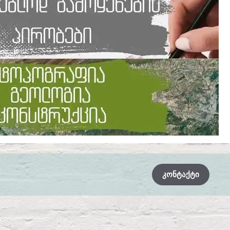
ᲙᲝᲜᲢᲐᲥᲢᲘ