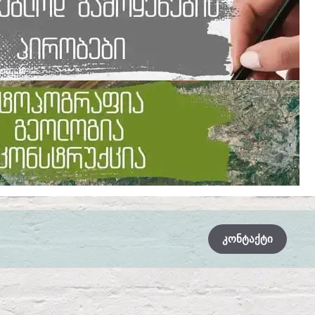
ᲙᲝᲜᲢᲐᲥᲢᲘ