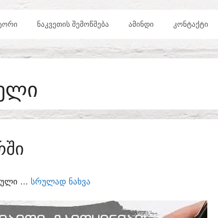
ᲢᲝᲠᲘ
ᲜᲐᲙᲕᲔᲗᲘᲡ ᲨᲔᲛᲝᲬᲛᲔᲑᲐ
ᲐᲛᲘᲜᲓᲘ
ᲙᲝᲜᲢᲐᲥᲢᲘ
ᲕᲔᲚᲘ
ᲠᲨᲘ
ᲣᲠᲣᲚᲘ …
ᲡᲠᲣᲚᲐᲓ ᲜᲐᲮᲕᲐ