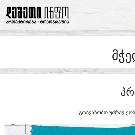
SKIP
TO
CONTENT
ᲛᲭᲔ
ᲞᲠ
ᲒᲗᲐᲕᲐᲖᲝᲑᲗ ᲣᲫᲠᲐᲕ ᲥᲝᲜ