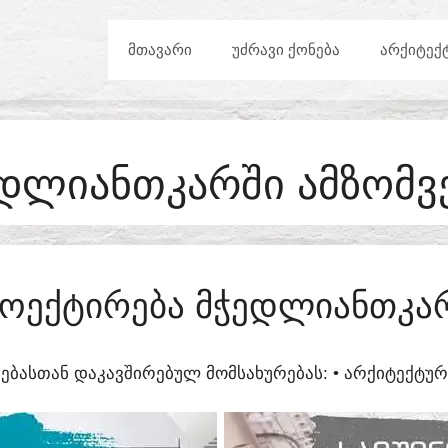
ᲛᲗᲐᲕᲐᲠᲘ
ᲣᲫᲠᲐᲕᲘ ᲥᲝᲜᲔᲑᲐ
ᲐᲠᲥᲘᲢᲔᲥ
ᲓᲚᲘᲐᲜᲗᲙᲐᲠᲨᲘ ᲐᲛᲖᲝᲛ
ᲝᲔᲥᲢᲘᲠᲔᲑᲐ ᲛᲭᲔᲓᲚᲘᲐᲜᲗᲙᲐ
ᲔᲑᲐᲡᲗᲐᲜ ᲓᲐᲙᲐᲕᲨᲘᲠᲔᲑᲣᲚ ᲛᲝᲛᲡᲐᲮᲣᲠᲔᲑᲐᲡ:​ • ᲐᲠᲥᲘᲢᲔᲥᲢ