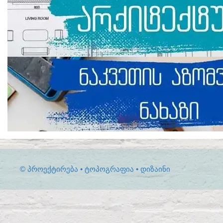
© ᲞᲠᲝᲔᲥᲢᲘᲠᲔᲑᲐ • ᲢᲝᲞᲝᲒᲠᲐᲤᲘᲐ • ᲓᲘᲖᲐᲘᲜᲘ