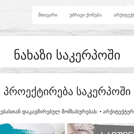
ᲛᲗᲐᲕᲐᲠᲘ
ᲣᲫᲠᲐᲕᲘ ᲥᲝᲜᲔᲑᲐ
ᲐᲠᲥᲘᲢᲔᲥ
ᲜᲐᲮᲐᲖᲘ ᲡᲐᲙᲔᲠᲞᲝᲨᲘ
ᲞᲠᲝᲔᲥᲢᲘᲠᲔᲑᲐ ᲡᲐᲙᲔᲠᲞᲝᲨᲘ
ᲔᲑᲐᲡᲗᲐᲜ ᲓᲐᲙᲐᲕᲨᲘᲠᲔᲑᲣᲚ ᲛᲝᲛᲡᲐᲮᲣᲠᲔᲑᲐᲡ:​ • ᲐᲠᲥᲘᲢᲔᲥᲢ