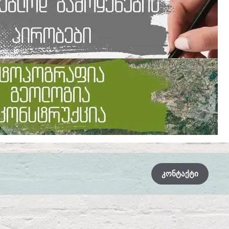
ᲙᲝᲜᲢᲐᲥᲢᲘ