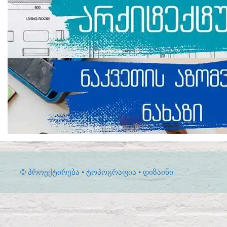
© ᲞᲠᲝᲔᲥᲢᲘᲠᲔᲑᲐ • ᲢᲝᲞᲝᲒᲠᲐᲤᲘᲐ • ᲓᲘᲖᲐᲘᲜᲘ