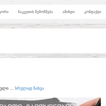
ᲢᲝᲠᲘ
ᲜᲐᲙᲕᲔᲗᲘᲡ ᲨᲔᲛᲝᲬᲛᲔᲑᲐ
ᲐᲛᲘᲜᲓᲘ
ᲙᲝᲜᲢᲐᲥᲢᲘ
ᲣᲠᲣᲚᲘ …
ᲡᲠᲣᲚᲐᲓ ᲜᲐᲮᲕᲐ