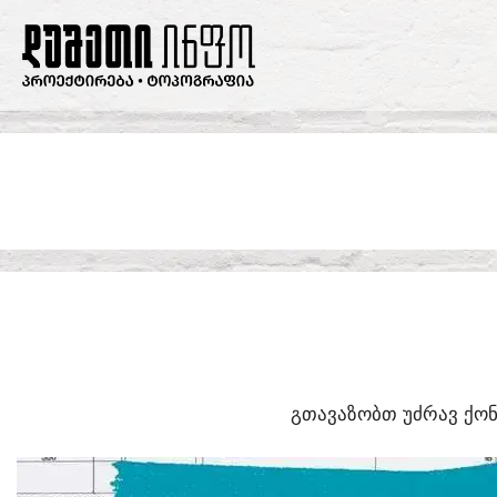
SKIP
TO
CONTENT
ᲒᲗᲐᲕᲐᲖᲝᲑᲗ ᲣᲫᲠᲐᲕ ᲥᲝᲜ