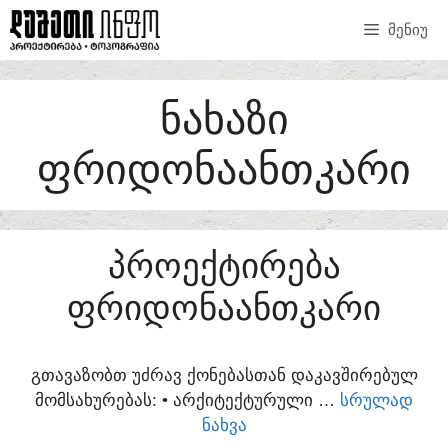
SKIP
ᲛᲔᲜᲘᲣ
TO
CONTENT
ᲜᲐᲮᲐᲖᲘ
ᲤᲠᲘᲓᲝᲜᲐᲐᲜᲗᲙᲐᲠᲘ
ᲞᲠᲝᲔᲥᲢᲘᲠᲔᲑᲐ
ᲤᲠᲘᲓᲝᲜᲐᲐᲜᲗᲙᲐᲠᲘ
ᲒᲗᲐᲕᲐᲖᲝᲑᲗ ᲣᲫᲠᲐᲕ ᲥᲝᲜᲔᲑᲐᲡᲗᲐᲜ ᲓᲐᲙᲐᲕᲨᲘᲠᲔᲑᲣᲚ
ᲛᲝᲛᲡᲐᲮᲣᲠᲔᲑᲐᲡ:​ • ᲐᲠᲥᲘᲢᲔᲥᲢᲣᲠᲣᲚᲘ …
ᲡᲠᲣᲚᲐᲓ
ᲜᲐᲮᲕᲐ