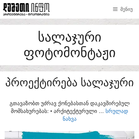
SKIP
ᲛᲔᲜᲘᲣ
TO
CONTENT
ᲡᲐᲚᲐᲯᲣᲠᲘ
ᲤᲝᲢᲝᲛᲝᲜᲢᲐᲟᲘ
ᲞᲠᲝᲔᲥᲢᲘᲠᲔᲑᲐ ᲡᲐᲚᲐᲯᲣᲠᲘ
ᲒᲗᲐᲕᲐᲖᲝᲑᲗ ᲣᲫᲠᲐᲕ ᲥᲝᲜᲔᲑᲐᲡᲗᲐᲜ ᲓᲐᲙᲐᲕᲨᲘᲠᲔᲑᲣᲚ
ᲛᲝᲛᲡᲐᲮᲣᲠᲔᲑᲐᲡ:​ • ᲐᲠᲥᲘᲢᲔᲥᲢᲣᲠᲣᲚᲘ …
ᲡᲠᲣᲚᲐᲓ
ᲜᲐᲮᲕᲐ