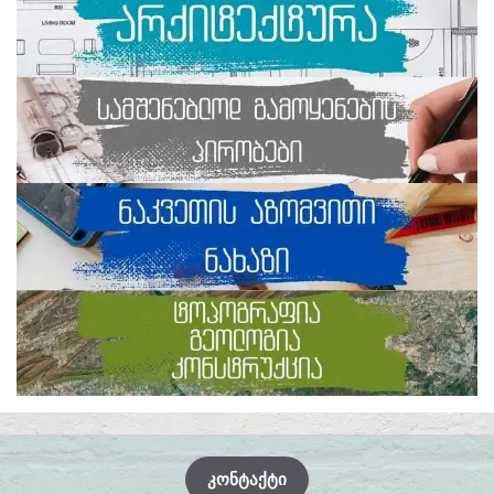
ᲙᲝᲜᲢᲐᲥᲢᲘ