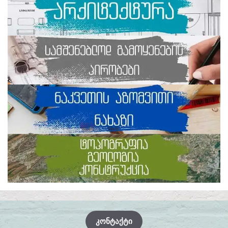
ᲙᲝᲜᲢᲐᲥᲢᲘ