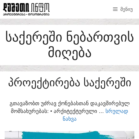
SKIP
ᲛᲔᲜᲘᲣ
TO
CONTENT
ᲡᲐᲥᲔᲠᲔᲨᲘ ᲜᲔᲑᲐᲠᲗᲕᲘᲡ
ᲛᲘᲦᲔᲑᲐ
ᲞᲠᲝᲔᲥᲢᲘᲠᲔᲑᲐ ᲡᲐᲥᲔᲠᲔᲨᲘ
ᲒᲗᲐᲕᲐᲖᲝᲑᲗ ᲣᲫᲠᲐᲕ ᲥᲝᲜᲔᲑᲐᲡᲗᲐᲜ ᲓᲐᲙᲐᲕᲨᲘᲠᲔᲑᲣᲚ
ᲛᲝᲛᲡᲐᲮᲣᲠᲔᲑᲐᲡ:​ • ᲐᲠᲥᲘᲢᲔᲥᲢᲣᲠᲣᲚᲘ …
ᲡᲠᲣᲚᲐᲓ
ᲜᲐᲮᲕᲐ