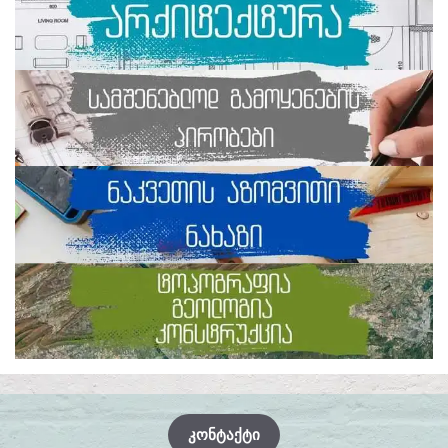
ᲙᲝᲜᲢᲐᲥᲢᲘ