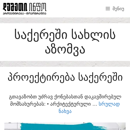
SKIP
ᲛᲔᲜᲘᲣ
TO
CONTENT
ᲡᲐᲥᲔᲠᲔᲨᲘ ᲡᲐᲮᲚᲘᲡ
ᲐᲖᲝᲛᲕᲐ
ᲞᲠᲝᲔᲥᲢᲘᲠᲔᲑᲐ ᲡᲐᲥᲔᲠᲔᲨᲘ
ᲒᲗᲐᲕᲐᲖᲝᲑᲗ ᲣᲫᲠᲐᲕ ᲥᲝᲜᲔᲑᲐᲡᲗᲐᲜ ᲓᲐᲙᲐᲕᲨᲘᲠᲔᲑᲣᲚ
ᲛᲝᲛᲡᲐᲮᲣᲠᲔᲑᲐᲡ:​ • ᲐᲠᲥᲘᲢᲔᲥᲢᲣᲠᲣᲚᲘ …
ᲡᲠᲣᲚᲐᲓ
ᲜᲐᲮᲕᲐ