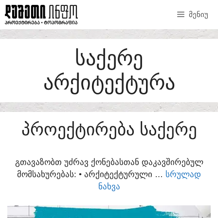
SKIP
ᲛᲔᲜᲘᲣ
TO
CONTENT
ᲡᲐᲥᲔᲠᲔ
ᲐᲠᲥᲘᲢᲔᲥᲢᲣᲠᲐ
ᲞᲠᲝᲔᲥᲢᲘᲠᲔᲑᲐ ᲡᲐᲥᲔᲠᲔ
ᲒᲗᲐᲕᲐᲖᲝᲑᲗ ᲣᲫᲠᲐᲕ ᲥᲝᲜᲔᲑᲐᲡᲗᲐᲜ ᲓᲐᲙᲐᲕᲨᲘᲠᲔᲑᲣᲚ
ᲛᲝᲛᲡᲐᲮᲣᲠᲔᲑᲐᲡ:​ • ᲐᲠᲥᲘᲢᲔᲥᲢᲣᲠᲣᲚᲘ …
ᲡᲠᲣᲚᲐᲓ
ᲜᲐᲮᲕᲐ