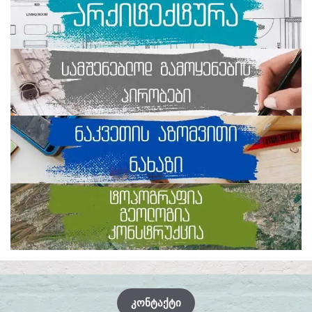
ᲙᲝᲜᲢᲐᲥᲢᲘ