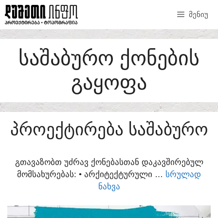
SKIP
ᲛᲔᲜᲘᲣ
TO
CONTENT
ᲡᲐᲨᲐᲑᲣᲠᲝ ᲥᲝᲜᲔᲑᲘᲡ
ᲒᲐᲧᲝᲤᲐ
ᲞᲠᲝᲔᲥᲢᲘᲠᲔᲑᲐ ᲡᲐᲨᲐᲑᲣᲠᲝ
ᲒᲗᲐᲕᲐᲖᲝᲑᲗ ᲣᲫᲠᲐᲕ ᲥᲝᲜᲔᲑᲐᲡᲗᲐᲜ ᲓᲐᲙᲐᲕᲨᲘᲠᲔᲑᲣᲚ
ᲛᲝᲛᲡᲐᲮᲣᲠᲔᲑᲐᲡ:​ • ᲐᲠᲥᲘᲢᲔᲥᲢᲣᲠᲣᲚᲘ …
ᲡᲠᲣᲚᲐᲓ
ᲜᲐᲮᲕᲐ