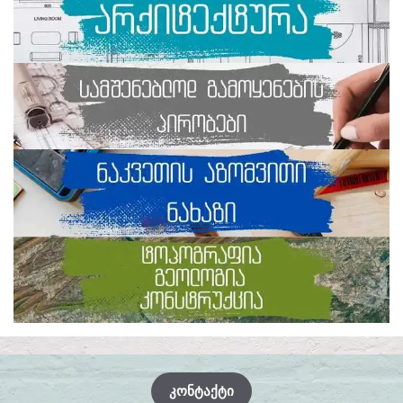
ᲙᲝᲜᲢᲐᲥᲢᲘ