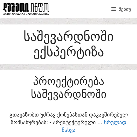
SKIP
ᲛᲔᲜᲘᲣ
TO
CONTENT
ᲡᲐᲨᲔᲕᲐᲠᲓᲜᲝᲨᲘ
ᲔᲥᲡᲞᲔᲠᲢᲘᲖᲐ
ᲞᲠᲝᲔᲥᲢᲘᲠᲔᲑᲐ
ᲡᲐᲨᲔᲕᲐᲠᲓᲜᲝᲨᲘ
ᲒᲗᲐᲕᲐᲖᲝᲑᲗ ᲣᲫᲠᲐᲕ ᲥᲝᲜᲔᲑᲐᲡᲗᲐᲜ ᲓᲐᲙᲐᲕᲨᲘᲠᲔᲑᲣᲚ
ᲛᲝᲛᲡᲐᲮᲣᲠᲔᲑᲐᲡ:​ • ᲐᲠᲥᲘᲢᲔᲥᲢᲣᲠᲣᲚᲘ …
ᲡᲠᲣᲚᲐᲓ
ᲜᲐᲮᲕᲐ