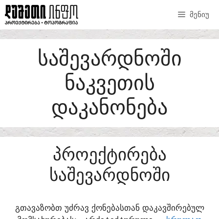
SKIP
ᲛᲔᲜᲘᲣ
TO
CONTENT
ᲡᲐᲨᲔᲕᲐᲠᲓᲜᲝᲨᲘ
ᲜᲐᲙᲕᲔᲗᲘᲡ
ᲓᲐᲙᲐᲜᲝᲜᲔᲑᲐ
ᲞᲠᲝᲔᲥᲢᲘᲠᲔᲑᲐ
ᲡᲐᲨᲔᲕᲐᲠᲓᲜᲝᲨᲘ
ᲒᲗᲐᲕᲐᲖᲝᲑᲗ ᲣᲫᲠᲐᲕ ᲥᲝᲜᲔᲑᲐᲡᲗᲐᲜ ᲓᲐᲙᲐᲕᲨᲘᲠᲔᲑᲣᲚ