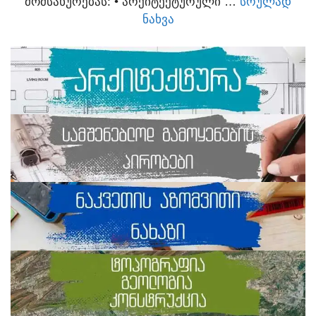
ᲛᲝᲛᲡᲐᲮᲣᲠᲔᲑᲐᲡ:​ • ᲐᲠᲥᲘᲢᲔᲥᲢᲣᲠᲣᲚᲘ …
ᲡᲠᲣᲚᲐᲓ
ᲜᲐᲮᲕᲐ