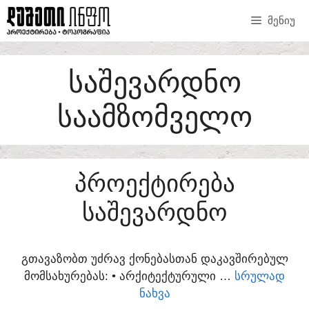
SKIP
ᲛᲔᲜᲘᲣ
TO
CONTENT
ᲡᲐᲨᲔᲕᲐᲠᲓᲜᲝ
ᲡᲐᲐᲛᲖᲝᲛᲕᲔᲚᲝ
ᲞᲠᲝᲔᲥᲢᲘᲠᲔᲑᲐ
ᲡᲐᲨᲔᲕᲐᲠᲓᲜᲝ
ᲒᲗᲐᲕᲐᲖᲝᲑᲗ ᲣᲫᲠᲐᲕ ᲥᲝᲜᲔᲑᲐᲡᲗᲐᲜ ᲓᲐᲙᲐᲕᲨᲘᲠᲔᲑᲣᲚ
ᲛᲝᲛᲡᲐᲮᲣᲠᲔᲑᲐᲡ:​ • ᲐᲠᲥᲘᲢᲔᲥᲢᲣᲠᲣᲚᲘ …
ᲡᲠᲣᲚᲐᲓ
ᲜᲐᲮᲕᲐ