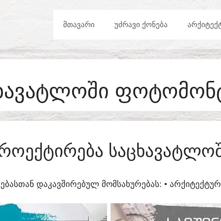
ᲛᲗᲐᲕᲐᲠᲘ
ᲣᲫᲠᲐᲕᲘ ᲥᲝᲜᲔᲑᲐ
ᲐᲠᲥᲘᲢᲔᲥ
ᲮᲐᲕᲐᲢᲚᲝᲨᲘ ᲤᲝᲢᲝᲛᲝᲜ
ᲠᲝᲔᲥᲢᲘᲠᲔᲑᲐ ᲡᲐᲪᲮᲐᲕᲐᲢᲚᲝ
ᲔᲑᲐᲡᲗᲐᲜ ᲓᲐᲙᲐᲕᲨᲘᲠᲔᲑᲣᲚ ᲛᲝᲛᲡᲐᲮᲣᲠᲔᲑᲐᲡ:​ • ᲐᲠᲥᲘᲢᲔᲥᲢ