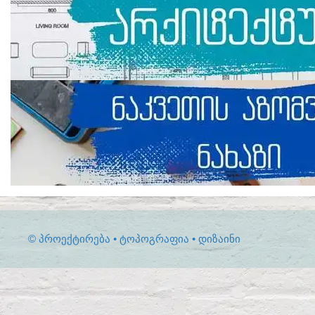
© ᲞᲠᲝᲔᲥᲢᲘᲠᲔᲑᲐ • ᲢᲝᲞᲝᲒᲠᲐᲤᲘᲐ • ᲓᲘᲖᲐᲘᲜᲘ