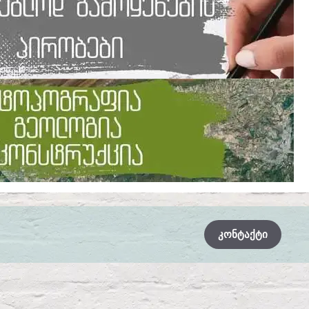
ᲙᲝᲜᲢᲐᲥᲢᲘ