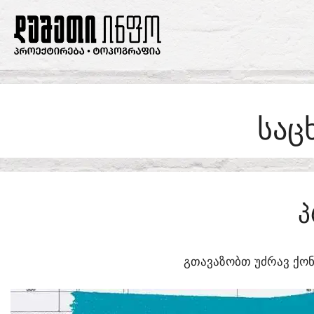
SKIP
TO
CONTENT
ᲡᲐᲪ
Პ
ᲒᲗᲐᲕᲐᲖᲝᲑᲗ ᲣᲫᲠᲐᲕ ᲥᲝᲜ