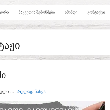
ᲢᲝᲠᲘ
ᲜᲐᲙᲕᲔᲗᲘᲡ ᲨᲔᲛᲝᲬᲛᲔᲑᲐ
ᲐᲛᲘᲜᲓᲘ
ᲙᲝᲜᲢᲐᲥᲢᲘ
ᲢᲐᲟᲘ
ᲨᲘ
ᲣᲠᲣᲚᲘ …
ᲡᲠᲣᲚᲐᲓ ᲜᲐᲮᲕᲐ