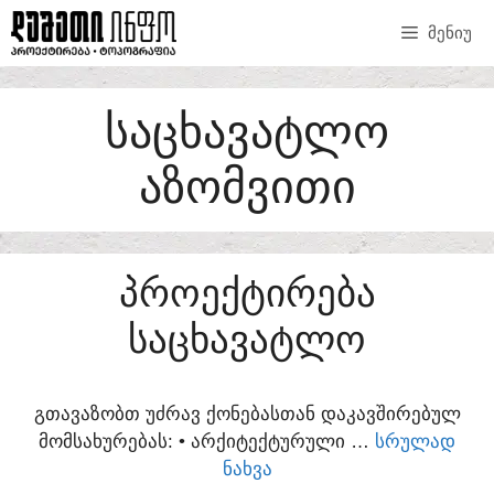
SKIP
ᲛᲔᲜᲘᲣ
TO
CONTENT
ᲡᲐᲪᲮᲐᲕᲐᲢᲚᲝ
ᲐᲖᲝᲛᲕᲘᲗᲘ
ᲞᲠᲝᲔᲥᲢᲘᲠᲔᲑᲐ
ᲡᲐᲪᲮᲐᲕᲐᲢᲚᲝ
ᲒᲗᲐᲕᲐᲖᲝᲑᲗ ᲣᲫᲠᲐᲕ ᲥᲝᲜᲔᲑᲐᲡᲗᲐᲜ ᲓᲐᲙᲐᲕᲨᲘᲠᲔᲑᲣᲚ
ᲛᲝᲛᲡᲐᲮᲣᲠᲔᲑᲐᲡ:​ • ᲐᲠᲥᲘᲢᲔᲥᲢᲣᲠᲣᲚᲘ …
ᲡᲠᲣᲚᲐᲓ
ᲜᲐᲮᲕᲐ