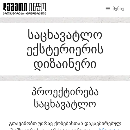
SKIP
ᲛᲔᲜᲘᲣ
TO
CONTENT
ᲡᲐᲪᲮᲐᲕᲐᲢᲚᲝ
ᲔᲥᲡᲢᲔᲠᲘᲔᲠᲘᲡ
ᲓᲘᲖᲐᲘᲜᲔᲠᲘ
ᲞᲠᲝᲔᲥᲢᲘᲠᲔᲑᲐ
ᲡᲐᲪᲮᲐᲕᲐᲢᲚᲝ
ᲒᲗᲐᲕᲐᲖᲝᲑᲗ ᲣᲫᲠᲐᲕ ᲥᲝᲜᲔᲑᲐᲡᲗᲐᲜ ᲓᲐᲙᲐᲕᲨᲘᲠᲔᲑᲣᲚ