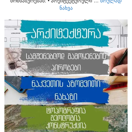
ᲛᲝᲛᲡᲐᲮᲣᲠᲔᲑᲐᲡ:​ • ᲐᲠᲥᲘᲢᲔᲥᲢᲣᲠᲣᲚᲘ …
ᲡᲠᲣᲚᲐᲓ
ᲜᲐᲮᲕᲐ