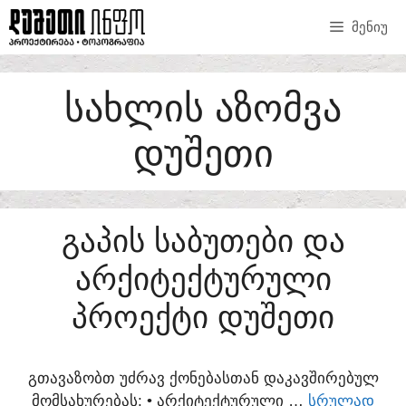
SKIP
ᲛᲔᲜᲘᲣ
TO
CONTENT
ᲡᲐᲮᲚᲘᲡ ᲐᲖᲝᲛᲕᲐ
ᲓᲣᲨᲔᲗᲘ
ᲒᲐᲞᲘᲡ ᲡᲐᲑᲣᲗᲔᲑᲘ ᲓᲐ
ᲐᲠᲥᲘᲢᲔᲥᲢᲣᲠᲣᲚᲘ
ᲞᲠᲝᲔᲥᲢᲘ ᲓᲣᲨᲔᲗᲘ
ᲒᲗᲐᲕᲐᲖᲝᲑᲗ ᲣᲫᲠᲐᲕ ᲥᲝᲜᲔᲑᲐᲡᲗᲐᲜ ᲓᲐᲙᲐᲕᲨᲘᲠᲔᲑᲣᲚ
ᲛᲝᲛᲡᲐᲮᲣᲠᲔᲑᲐᲡ:​ • ᲐᲠᲥᲘᲢᲔᲥᲢᲣᲠᲣᲚᲘ …
ᲡᲠᲣᲚᲐᲓ