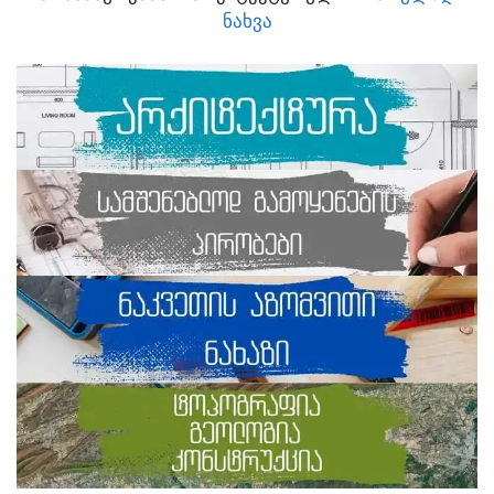
ᲜᲐᲮᲕᲐ