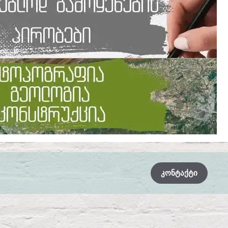
ᲙᲝᲜᲢᲐᲥᲢᲘ