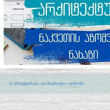
© ᲞᲠᲝᲔᲥᲢᲘᲠᲔᲑᲐ • ᲢᲝᲞᲝᲒᲠᲐᲤᲘᲐ • ᲓᲘᲖᲐᲘᲜᲘ