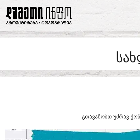
SKIP
TO
CONTENT
ᲡᲐᲮ
ᲒᲗᲐᲕᲐᲖᲝᲑᲗ ᲣᲫᲠᲐᲕ ᲥᲝᲜ