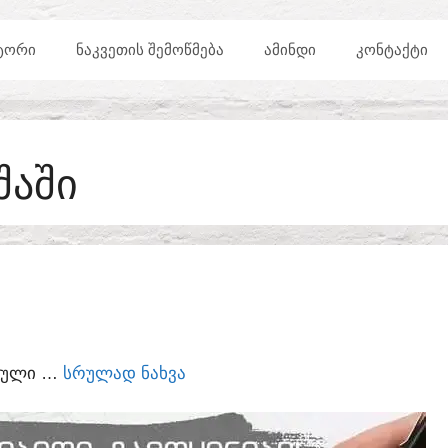
ᲢᲝᲠᲘ
ᲜᲐᲙᲕᲔᲗᲘᲡ ᲨᲔᲛᲝᲬᲛᲔᲑᲐ
ᲐᲛᲘᲜᲓᲘ
ᲙᲝᲜᲢᲐᲥᲢᲘ
ᲨᲐᲨᲘ
ᲣᲠᲣᲚᲘ …
ᲡᲠᲣᲚᲐᲓ ᲜᲐᲮᲕᲐ