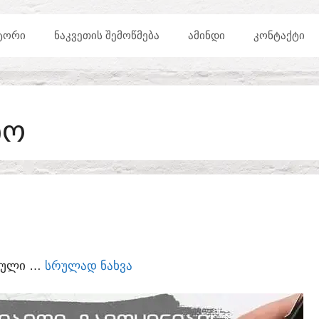
ᲢᲝᲠᲘ
ᲜᲐᲙᲕᲔᲗᲘᲡ ᲨᲔᲛᲝᲬᲛᲔᲑᲐ
ᲐᲛᲘᲜᲓᲘ
ᲙᲝᲜᲢᲐᲥᲢᲘ
ᲮᲝ
ᲣᲠᲣᲚᲘ …
ᲡᲠᲣᲚᲐᲓ ᲜᲐᲮᲕᲐ