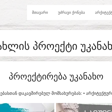
ᲛᲗᲐᲕᲐᲠᲘ
ᲣᲫᲠᲐᲕᲘ ᲥᲝᲜᲔᲑᲐ
ᲐᲠᲥᲘᲢᲔᲥ
ᲐᲮᲚᲘᲡ ᲞᲠᲝᲔᲥᲢᲘ ᲣᲙᲐᲜᲐ
ᲞᲠᲝᲔᲥᲢᲘᲠᲔᲑᲐ ᲣᲙᲐᲜᲐᲮᲝ
ᲔᲑᲐᲡᲗᲐᲜ ᲓᲐᲙᲐᲕᲨᲘᲠᲔᲑᲣᲚ ᲛᲝᲛᲡᲐᲮᲣᲠᲔᲑᲐᲡ:​ • ᲐᲠᲥᲘᲢᲔᲥᲢ