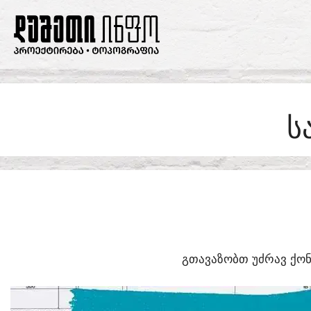
SKIP
TO
CONTENT
Ს
ᲒᲗᲐᲕᲐᲖᲝᲑᲗ ᲣᲫᲠᲐᲕ ᲥᲝᲜ