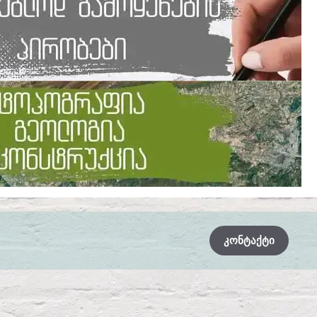
ᲙᲝᲜᲢᲐᲥᲢᲘ