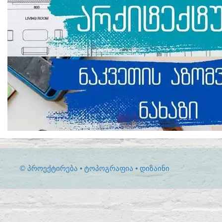
© ᲞᲠᲝᲔᲥᲢᲘᲠᲔᲑᲐ • ᲢᲝᲞᲝᲒᲠᲐᲤᲘᲐ • ᲓᲘᲖᲐᲘᲜᲘ