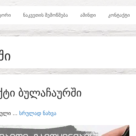
ᲢᲝᲠᲘ
ᲜᲐᲙᲕᲔᲗᲘᲡ ᲨᲔᲛᲝᲬᲛᲔᲑᲐ
ᲐᲛᲘᲜᲓᲘ
ᲙᲝᲜᲢᲐᲥᲢᲘ
ᲨᲘ
ᲥᲢᲘ ᲑᲣᲚᲐᲩᲐᲣᲠᲨᲘ
ᲣᲠᲣᲚᲘ …
ᲡᲠᲣᲚᲐᲓ ᲜᲐᲮᲕᲐ