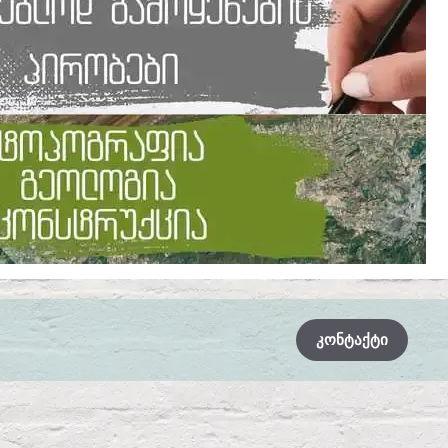
ᲙᲝᲜᲢᲐᲥᲢᲘ