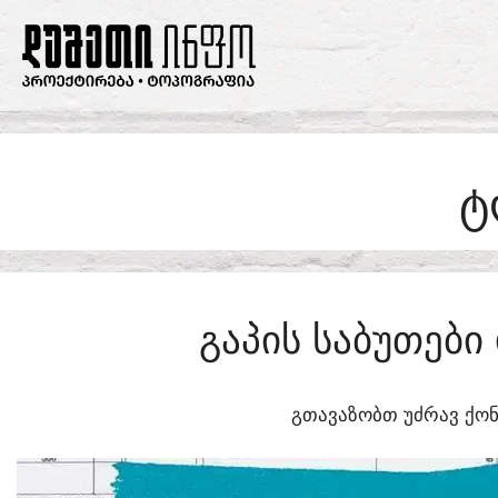
SKIP
TO
CONTENT
Ტ
ᲒᲐᲞᲘᲡ ᲡᲐᲑᲣᲗᲔᲑ
ᲒᲗᲐᲕᲐᲖᲝᲑᲗ ᲣᲫᲠᲐᲕ ᲥᲝᲜ