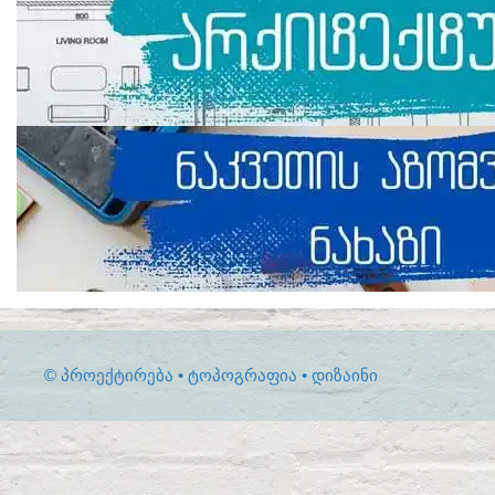
© ᲞᲠᲝᲔᲥᲢᲘᲠᲔᲑᲐ • ᲢᲝᲞᲝᲒᲠᲐᲤᲘᲐ • ᲓᲘᲖᲐᲘᲜᲘ