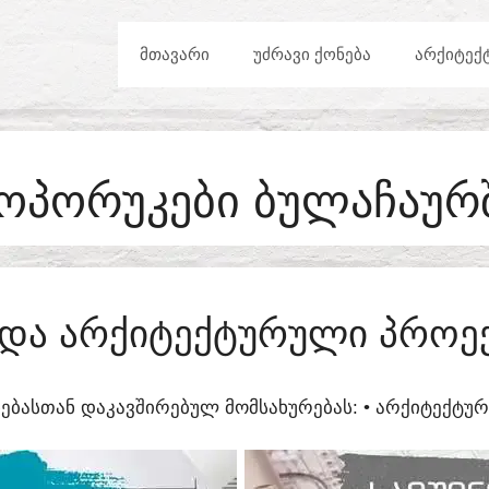
ᲛᲗᲐᲕᲐᲠᲘ
ᲣᲫᲠᲐᲕᲘ ᲥᲝᲜᲔᲑᲐ
ᲐᲠᲥᲘᲢᲔᲥ
ᲝᲞᲝᲠᲣᲙᲔᲑᲘ ᲑᲣᲚᲐᲩᲐᲣᲠ
Ი ᲓᲐ ᲐᲠᲥᲘᲢᲔᲥᲢᲣᲠᲣᲚᲘ ᲞᲠᲝᲔ
ᲔᲑᲐᲡᲗᲐᲜ ᲓᲐᲙᲐᲕᲨᲘᲠᲔᲑᲣᲚ ᲛᲝᲛᲡᲐᲮᲣᲠᲔᲑᲐᲡ:​ • ᲐᲠᲥᲘᲢᲔᲥᲢ