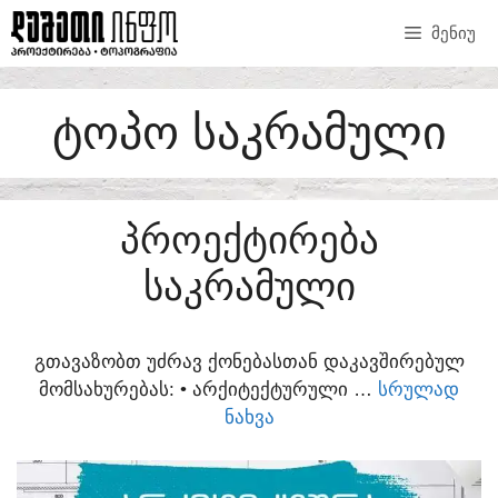
SKIP
ᲛᲔᲜᲘᲣ
TO
CONTENT
ᲢᲝᲞᲝ ᲡᲐᲙᲠᲐᲛᲣᲚᲘ
ᲞᲠᲝᲔᲥᲢᲘᲠᲔᲑᲐ
ᲡᲐᲙᲠᲐᲛᲣᲚᲘ
ᲒᲗᲐᲕᲐᲖᲝᲑᲗ ᲣᲫᲠᲐᲕ ᲥᲝᲜᲔᲑᲐᲡᲗᲐᲜ ᲓᲐᲙᲐᲕᲨᲘᲠᲔᲑᲣᲚ
ᲛᲝᲛᲡᲐᲮᲣᲠᲔᲑᲐᲡ:​ • ᲐᲠᲥᲘᲢᲔᲥᲢᲣᲠᲣᲚᲘ …
ᲡᲠᲣᲚᲐᲓ
ᲜᲐᲮᲕᲐ