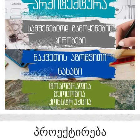
ᲞᲠᲝᲔᲥᲢᲘᲠᲔᲑᲐ