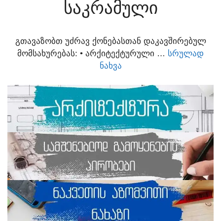
ᲡᲐᲙᲠᲐᲛᲣᲚᲘ
ᲒᲗᲐᲕᲐᲖᲝᲑᲗ ᲣᲫᲠᲐᲕ ᲥᲝᲜᲔᲑᲐᲡᲗᲐᲜ ᲓᲐᲙᲐᲕᲨᲘᲠᲔᲑᲣᲚ
ᲛᲝᲛᲡᲐᲮᲣᲠᲔᲑᲐᲡ:​ • ᲐᲠᲥᲘᲢᲔᲥᲢᲣᲠᲣᲚᲘ …
ᲡᲠᲣᲚᲐᲓ
ᲜᲐᲮᲕᲐ