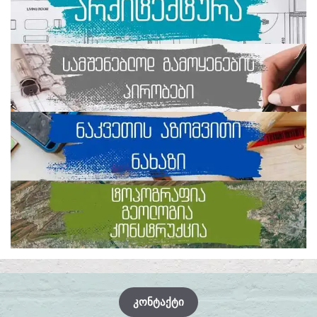
ᲙᲝᲜᲢᲐᲥᲢᲘ