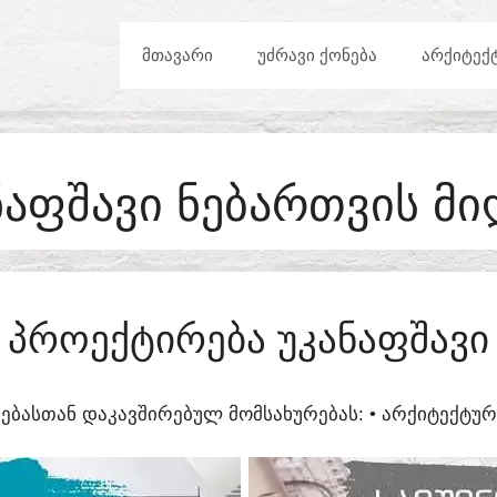
ᲛᲗᲐᲕᲐᲠᲘ
ᲣᲫᲠᲐᲕᲘ ᲥᲝᲜᲔᲑᲐ
ᲐᲠᲥᲘᲢᲔᲥ
ᲜᲐᲤᲨᲐᲕᲘ ᲜᲔᲑᲐᲠᲗᲕᲘᲡ ᲛᲘ
ᲞᲠᲝᲔᲥᲢᲘᲠᲔᲑᲐ ᲣᲙᲐᲜᲐᲤᲨᲐᲕᲘ
ᲔᲑᲐᲡᲗᲐᲜ ᲓᲐᲙᲐᲕᲨᲘᲠᲔᲑᲣᲚ ᲛᲝᲛᲡᲐᲮᲣᲠᲔᲑᲐᲡ:​ • ᲐᲠᲥᲘᲢᲔᲥᲢ