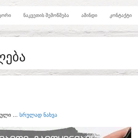
ᲢᲝᲠᲘ
ᲜᲐᲙᲕᲔᲗᲘᲡ ᲨᲔᲛᲝᲬᲛᲔᲑᲐ
ᲐᲛᲘᲜᲓᲘ
ᲙᲝᲜᲢᲐᲥᲢᲘ
ᲦᲔᲑᲐ
ᲣᲠᲣᲚᲘ …
ᲡᲠᲣᲚᲐᲓ ᲜᲐᲮᲕᲐ