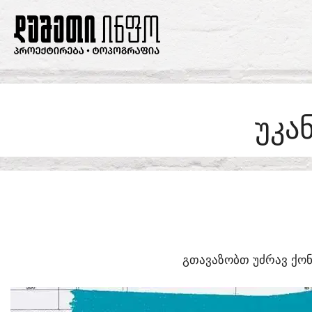
SKIP
TO
CONTENT
ᲣᲙᲐ
ᲒᲗᲐᲕᲐᲖᲝᲑᲗ ᲣᲫᲠᲐᲕ ᲥᲝᲜ