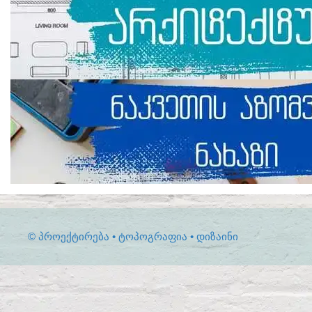
© ᲞᲠᲝᲔᲥᲢᲘᲠᲔᲑᲐ • ᲢᲝᲞᲝᲒᲠᲐᲤᲘᲐ • ᲓᲘᲖᲐᲘᲜᲘ