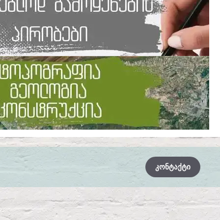
ᲙᲝᲜᲢᲐᲥᲢᲘ