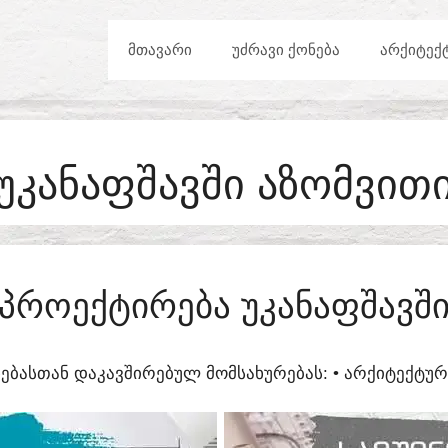
ᲛᲗᲐᲕᲐᲠᲘ
ᲣᲫᲠᲐᲕᲘ ᲥᲝᲜᲔᲑᲐ
ᲐᲠᲥᲘᲢᲔᲥ
ᲣᲙᲐᲜᲐᲤᲨᲐᲕᲨᲘ ᲐᲖᲝᲛᲕᲘᲗ
ᲞᲠᲝᲔᲥᲢᲘᲠᲔᲑᲐ ᲣᲙᲐᲜᲐᲤᲨᲐᲕᲨ
ᲔᲑᲐᲡᲗᲐᲜ ᲓᲐᲙᲐᲕᲨᲘᲠᲔᲑᲣᲚ ᲛᲝᲛᲡᲐᲮᲣᲠᲔᲑᲐᲡ:​ • ᲐᲠᲥᲘᲢᲔᲥᲢ