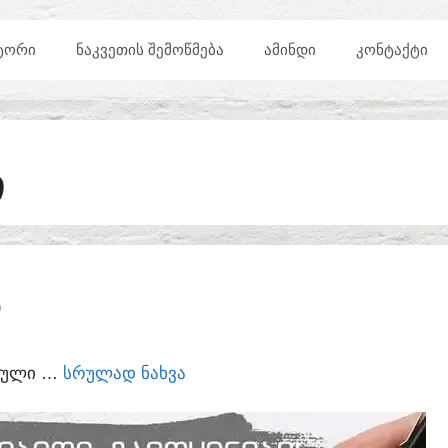
ᲢᲝᲠᲘ
ᲜᲐᲙᲕᲔᲗᲘᲡ ᲨᲔᲛᲝᲬᲛᲔᲑᲐ
ᲐᲛᲘᲜᲓᲘ
ᲙᲝᲜᲢᲐᲥᲢᲘ
Ი
Ი
ᲣᲠᲣᲚᲘ …
ᲡᲠᲣᲚᲐᲓ ᲜᲐᲮᲕᲐ