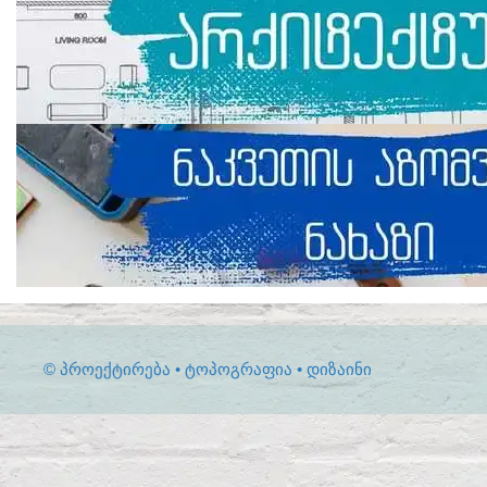
© ᲞᲠᲝᲔᲥᲢᲘᲠᲔᲑᲐ • ᲢᲝᲞᲝᲒᲠᲐᲤᲘᲐ • ᲓᲘᲖᲐᲘᲜᲘ