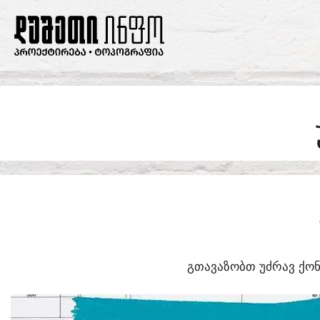
SKIP
TO
CONTENT
ᲒᲗᲐᲕᲐᲖᲝᲑᲗ ᲣᲫᲠᲐᲕ ᲥᲝᲜ