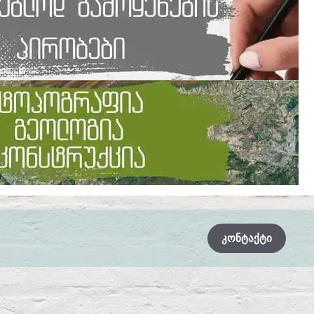
ᲙᲝᲜᲢᲐᲥᲢᲘ