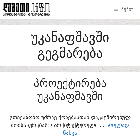
SKIP
ᲛᲔᲜᲘᲣ
TO
CONTENT
ᲣᲙᲐᲜᲐᲤᲨᲐᲕᲨᲘ
ᲒᲔᲒᲛᲐᲠᲔᲑᲐ
ᲞᲠᲝᲔᲥᲢᲘᲠᲔᲑᲐ
ᲣᲙᲐᲜᲐᲤᲨᲐᲕᲨᲘ
ᲒᲗᲐᲕᲐᲖᲝᲑᲗ ᲣᲫᲠᲐᲕ ᲥᲝᲜᲔᲑᲐᲡᲗᲐᲜ ᲓᲐᲙᲐᲕᲨᲘᲠᲔᲑᲣᲚ
ᲛᲝᲛᲡᲐᲮᲣᲠᲔᲑᲐᲡ:​ • ᲐᲠᲥᲘᲢᲔᲥᲢᲣᲠᲣᲚᲘ …
ᲡᲠᲣᲚᲐᲓ
ᲜᲐᲮᲕᲐ