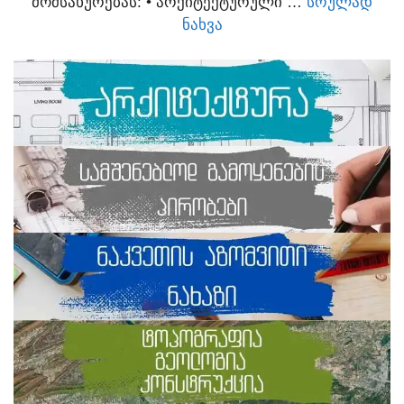
ᲛᲝᲛᲡᲐᲮᲣᲠᲔᲑᲐᲡ:​ • ᲐᲠᲥᲘᲢᲔᲥᲢᲣᲠᲣᲚᲘ …
ᲡᲠᲣᲚᲐᲓ
ᲜᲐᲮᲕᲐ