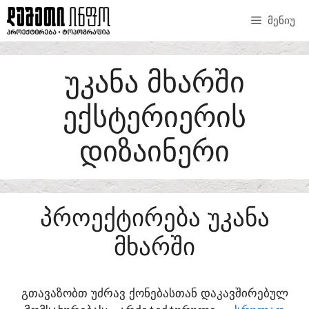
SKIP
ᲛᲔᲜᲘᲣ
TO
CONTENT
ᲣᲙᲐᲜᲐ ᲛᲮᲐᲠᲨᲘ
ᲔᲥᲡᲢᲔᲠᲘᲔᲠᲘᲡ
ᲓᲘᲖᲐᲘᲜᲔᲠᲘ
ᲞᲠᲝᲔᲥᲢᲘᲠᲔᲑᲐ ᲣᲙᲐᲜᲐ
ᲛᲮᲐᲠᲨᲘ
ᲒᲗᲐᲕᲐᲖᲝᲑᲗ ᲣᲫᲠᲐᲕ ᲥᲝᲜᲔᲑᲐᲡᲗᲐᲜ ᲓᲐᲙᲐᲕᲨᲘᲠᲔᲑᲣᲚ