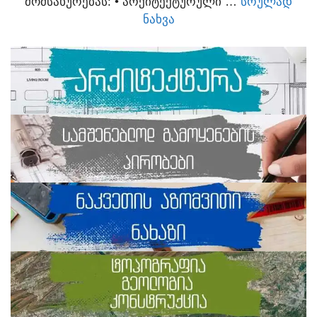
ᲛᲝᲛᲡᲐᲮᲣᲠᲔᲑᲐᲡ:​ • ᲐᲠᲥᲘᲢᲔᲥᲢᲣᲠᲣᲚᲘ …
ᲡᲠᲣᲚᲐᲓ
ᲜᲐᲮᲕᲐ