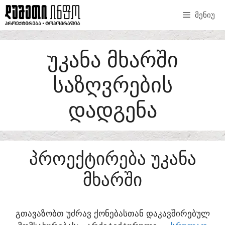
SKIP
ᲛᲔᲜᲘᲣ
TO
CONTENT
ᲣᲙᲐᲜᲐ ᲛᲮᲐᲠᲨᲘ
ᲡᲐᲖᲦᲕᲠᲔᲑᲘᲡ
ᲓᲐᲓᲒᲔᲜᲐ
ᲞᲠᲝᲔᲥᲢᲘᲠᲔᲑᲐ ᲣᲙᲐᲜᲐ
ᲛᲮᲐᲠᲨᲘ
ᲒᲗᲐᲕᲐᲖᲝᲑᲗ ᲣᲫᲠᲐᲕ ᲥᲝᲜᲔᲑᲐᲡᲗᲐᲜ ᲓᲐᲙᲐᲕᲨᲘᲠᲔᲑᲣᲚ