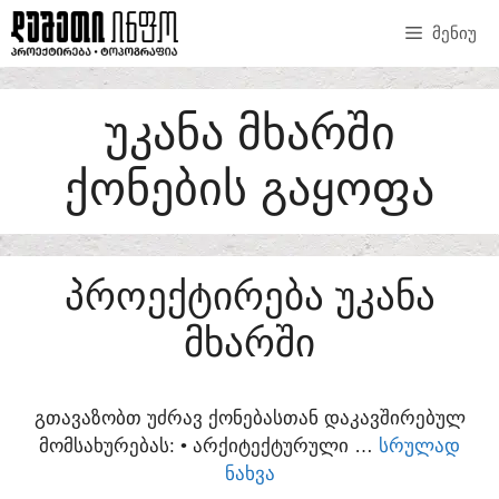
SKIP
ᲛᲔᲜᲘᲣ
TO
CONTENT
ᲣᲙᲐᲜᲐ ᲛᲮᲐᲠᲨᲘ
ᲥᲝᲜᲔᲑᲘᲡ ᲒᲐᲧᲝᲤᲐ
ᲞᲠᲝᲔᲥᲢᲘᲠᲔᲑᲐ ᲣᲙᲐᲜᲐ
ᲛᲮᲐᲠᲨᲘ
ᲒᲗᲐᲕᲐᲖᲝᲑᲗ ᲣᲫᲠᲐᲕ ᲥᲝᲜᲔᲑᲐᲡᲗᲐᲜ ᲓᲐᲙᲐᲕᲨᲘᲠᲔᲑᲣᲚ
ᲛᲝᲛᲡᲐᲮᲣᲠᲔᲑᲐᲡ:​ • ᲐᲠᲥᲘᲢᲔᲥᲢᲣᲠᲣᲚᲘ …
ᲡᲠᲣᲚᲐᲓ
ᲜᲐᲮᲕᲐ