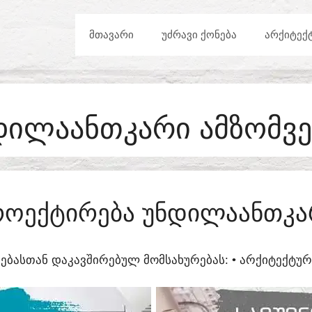
ᲛᲗᲐᲕᲐᲠᲘ
ᲣᲫᲠᲐᲕᲘ ᲥᲝᲜᲔᲑᲐ
ᲐᲠᲥᲘᲢᲔᲥ
ᲓᲘᲚᲐᲐᲜᲗᲙᲐᲠᲘ ᲐᲛᲖᲝᲛᲕ
ᲠᲝᲔᲥᲢᲘᲠᲔᲑᲐ ᲣᲜᲓᲘᲚᲐᲐᲜᲗᲙᲐ
ᲔᲑᲐᲡᲗᲐᲜ ᲓᲐᲙᲐᲕᲨᲘᲠᲔᲑᲣᲚ ᲛᲝᲛᲡᲐᲮᲣᲠᲔᲑᲐᲡ:​ • ᲐᲠᲥᲘᲢᲔᲥᲢ