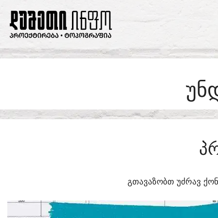
SKIP
TO
CONTENT
ᲣᲜ
Პ
ᲒᲗᲐᲕᲐᲖᲝᲑᲗ ᲣᲫᲠᲐᲕ ᲥᲝᲜ