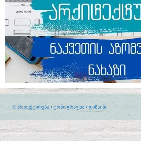
© ᲞᲠᲝᲔᲥᲢᲘᲠᲔᲑᲐ • ᲢᲝᲞᲝᲒᲠᲐᲤᲘᲐ • ᲓᲘᲖᲐᲘᲜᲘ