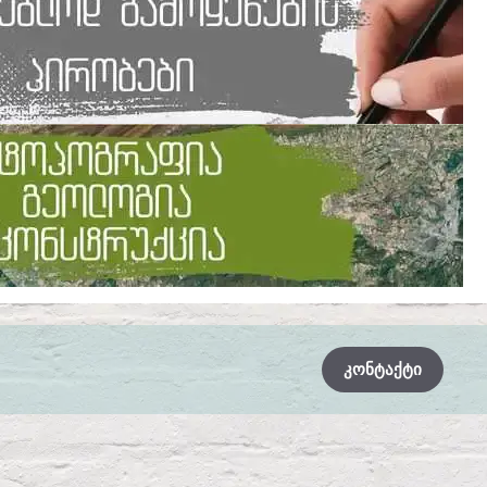
ᲙᲝᲜᲢᲐᲥᲢᲘ