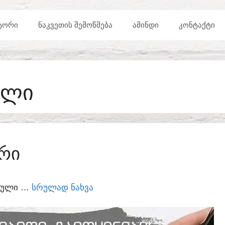
ᲢᲝᲠᲘ
ᲜᲐᲙᲕᲔᲗᲘᲡ ᲨᲔᲛᲝᲬᲛᲔᲑᲐ
ᲐᲛᲘᲜᲓᲘ
ᲙᲝᲜᲢᲐᲥᲢᲘ
ᲔᲚᲘ
ᲠᲘ
ᲣᲠᲣᲚᲘ …
ᲡᲠᲣᲚᲐᲓ ᲜᲐᲮᲕᲐ