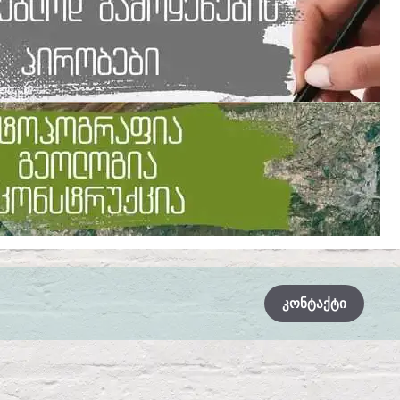
ᲙᲝᲜᲢᲐᲥᲢᲘ