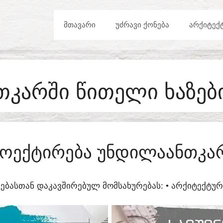
ᲛᲗᲐᲕᲐᲠᲘ
ᲣᲫᲠᲐᲕᲘ ᲥᲝᲜᲔᲑᲐ
ᲐᲠᲥᲘᲢᲔᲥ
ᲙᲐᲠᲨᲘ ᲬᲘᲗᲔᲚᲘ ᲮᲐᲖᲔᲑ
ᲝᲔᲥᲢᲘᲠᲔᲑᲐ ᲣᲜᲓᲘᲚᲐᲐᲜᲗᲙᲐ
ᲔᲑᲐᲡᲗᲐᲜ ᲓᲐᲙᲐᲕᲨᲘᲠᲔᲑᲣᲚ ᲛᲝᲛᲡᲐᲮᲣᲠᲔᲑᲐᲡ:​ • ᲐᲠᲥᲘᲢᲔᲥᲢ