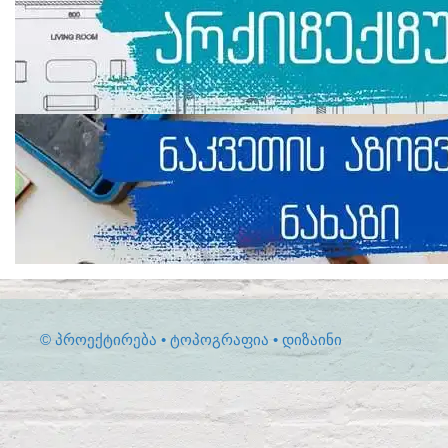
© ᲞᲠᲝᲔᲥᲢᲘᲠᲔᲑᲐ • ᲢᲝᲞᲝᲒᲠᲐᲤᲘᲐ • ᲓᲘᲖᲐᲘᲜᲘ