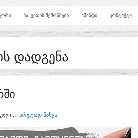
ᲢᲝᲠᲘ
ᲜᲐᲙᲕᲔᲗᲘᲡ ᲨᲔᲛᲝᲬᲛᲔᲑᲐ
ᲐᲛᲘᲜᲓᲘ
ᲙᲝᲜᲢᲐᲥᲢᲘ
ᲘᲡ ᲓᲐᲓᲒᲔᲜᲐ
ᲠᲨᲘ
ᲣᲠᲣᲚᲘ …
ᲡᲠᲣᲚᲐᲓ ᲜᲐᲮᲕᲐ