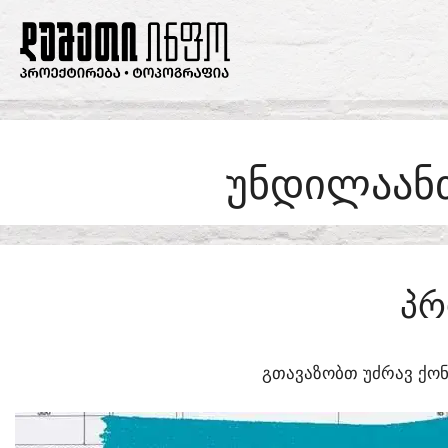
SKIP
TO
CONTENT
ᲣᲜᲓᲘᲚᲐᲐᲜᲗ
ᲞᲠ
ᲒᲗᲐᲕᲐᲖᲝᲑᲗ ᲣᲫᲠᲐᲕ ᲥᲝᲜ