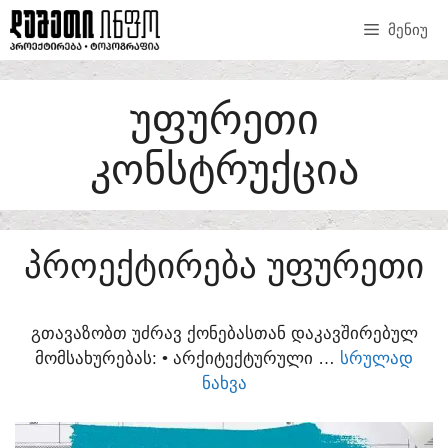
SKIP
ᲛᲔᲜᲘᲣ
TO
CONTENT
ᲣᲤᲣᲠᲔᲗᲘ
ᲙᲝᲜᲡᲢᲠᲣᲥᲪᲘᲐ
ᲞᲠᲝᲔᲥᲢᲘᲠᲔᲑᲐ ᲣᲤᲣᲠᲔᲗᲘ
ᲒᲗᲐᲕᲐᲖᲝᲑᲗ ᲣᲫᲠᲐᲕ ᲥᲝᲜᲔᲑᲐᲡᲗᲐᲜ ᲓᲐᲙᲐᲕᲨᲘᲠᲔᲑᲣᲚ
ᲛᲝᲛᲡᲐᲮᲣᲠᲔᲑᲐᲡ:​ • ᲐᲠᲥᲘᲢᲔᲥᲢᲣᲠᲣᲚᲘ …
ᲡᲠᲣᲚᲐᲓ
ᲜᲐᲮᲕᲐ