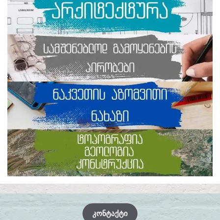
ᲙᲝᲜᲢᲐᲥᲢᲘ