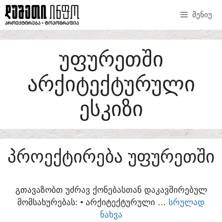
SKIP
ᲛᲔᲜᲘᲣ
TO
CONTENT
ᲣᲤᲣᲠᲔᲗᲨᲘ
ᲐᲠᲥᲘᲢᲔᲥᲢᲣᲠᲣᲚᲘ
ᲔᲡᲙᲘᲖᲘ
ᲞᲠᲝᲔᲥᲢᲘᲠᲔᲑᲐ ᲣᲤᲣᲠᲔᲗᲨᲘ
ᲒᲗᲐᲕᲐᲖᲝᲑᲗ ᲣᲫᲠᲐᲕ ᲥᲝᲜᲔᲑᲐᲡᲗᲐᲜ ᲓᲐᲙᲐᲕᲨᲘᲠᲔᲑᲣᲚ
ᲛᲝᲛᲡᲐᲮᲣᲠᲔᲑᲐᲡ:​ • ᲐᲠᲥᲘᲢᲔᲥᲢᲣᲠᲣᲚᲘ …
ᲡᲠᲣᲚᲐᲓ
ᲜᲐᲮᲕᲐ