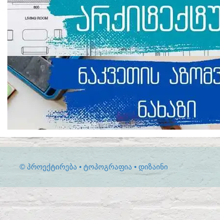
© ᲞᲠᲝᲔᲥᲢᲘᲠᲔᲑᲐ • ᲢᲝᲞᲝᲒᲠᲐᲤᲘᲐ • ᲓᲘᲖᲐᲘᲜᲘ