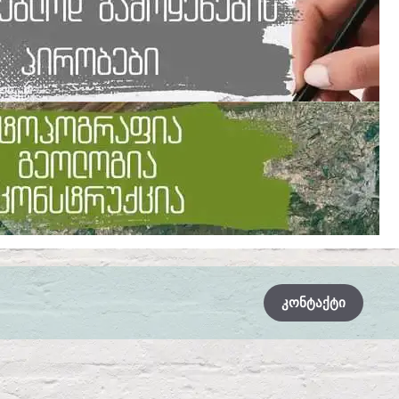
ᲙᲝᲜᲢᲐᲥᲢᲘ