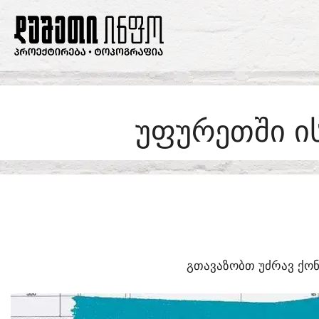
SKIP
TO
CONTENT
ᲣᲤᲣᲠᲔᲗᲨᲘ Ი
ᲒᲗᲐᲕᲐᲖᲝᲑᲗ ᲣᲫᲠᲐᲕ ᲥᲝᲜ