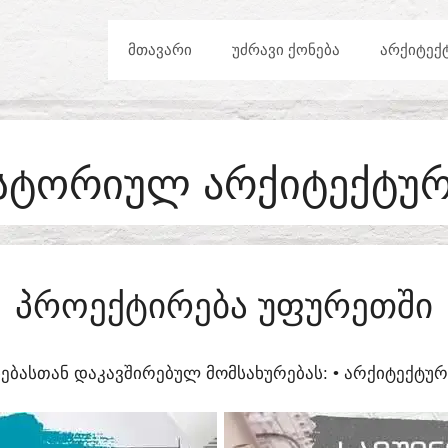
ᲛᲗᲐᲕᲐᲠᲘ
ᲣᲫᲠᲐᲕᲘ ᲥᲝᲜᲔᲑᲐ
ᲐᲠᲥᲘᲢᲔᲥ
ᲡᲢᲝᲠᲘᲣᲚ ᲐᲠᲥᲘᲢᲔᲥᲢᲣ
ᲞᲠᲝᲔᲥᲢᲘᲠᲔᲑᲐ ᲣᲤᲣᲠᲔᲗᲨᲘ
ᲔᲑᲐᲡᲗᲐᲜ ᲓᲐᲙᲐᲕᲨᲘᲠᲔᲑᲣᲚ ᲛᲝᲛᲡᲐᲮᲣᲠᲔᲑᲐᲡ:​ • ᲐᲠᲥᲘᲢᲔᲥᲢ