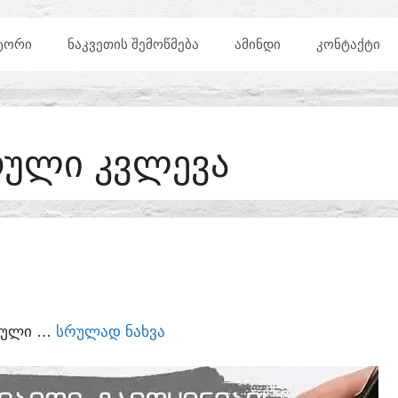
ᲢᲝᲠᲘ
ᲜᲐᲙᲕᲔᲗᲘᲡ ᲨᲔᲛᲝᲬᲛᲔᲑᲐ
ᲐᲛᲘᲜᲓᲘ
ᲙᲝᲜᲢᲐᲥᲢᲘ
ᲠᲣᲚᲘ ᲙᲕᲚᲔᲕᲐ
ᲣᲠᲣᲚᲘ …
ᲡᲠᲣᲚᲐᲓ ᲜᲐᲮᲕᲐ