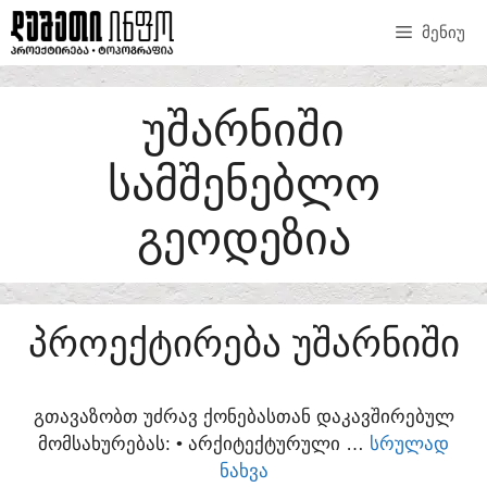
SKIP
ᲛᲔᲜᲘᲣ
TO
CONTENT
ᲣᲨᲐᲠᲜᲘᲨᲘ
ᲡᲐᲛᲨᲔᲜᲔᲑᲚᲝ
ᲒᲔᲝᲓᲔᲖᲘᲐ
ᲞᲠᲝᲔᲥᲢᲘᲠᲔᲑᲐ ᲣᲨᲐᲠᲜᲘᲨᲘ
ᲒᲗᲐᲕᲐᲖᲝᲑᲗ ᲣᲫᲠᲐᲕ ᲥᲝᲜᲔᲑᲐᲡᲗᲐᲜ ᲓᲐᲙᲐᲕᲨᲘᲠᲔᲑᲣᲚ
ᲛᲝᲛᲡᲐᲮᲣᲠᲔᲑᲐᲡ:​ • ᲐᲠᲥᲘᲢᲔᲥᲢᲣᲠᲣᲚᲘ …
ᲡᲠᲣᲚᲐᲓ
ᲜᲐᲮᲕᲐ