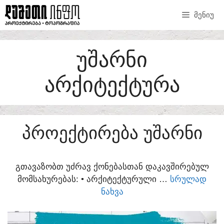
SKIP
ᲛᲔᲜᲘᲣ
TO
CONTENT
ᲣᲨᲐᲠᲜᲘ
ᲐᲠᲥᲘᲢᲔᲥᲢᲣᲠᲐ
ᲞᲠᲝᲔᲥᲢᲘᲠᲔᲑᲐ ᲣᲨᲐᲠᲜᲘ
ᲒᲗᲐᲕᲐᲖᲝᲑᲗ ᲣᲫᲠᲐᲕ ᲥᲝᲜᲔᲑᲐᲡᲗᲐᲜ ᲓᲐᲙᲐᲕᲨᲘᲠᲔᲑᲣᲚ
ᲛᲝᲛᲡᲐᲮᲣᲠᲔᲑᲐᲡ:​ • ᲐᲠᲥᲘᲢᲔᲥᲢᲣᲠᲣᲚᲘ …
ᲡᲠᲣᲚᲐᲓ
ᲜᲐᲮᲕᲐ