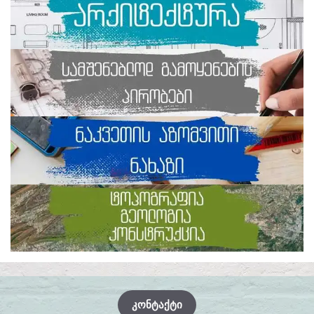
ᲙᲝᲜᲢᲐᲥᲢᲘ