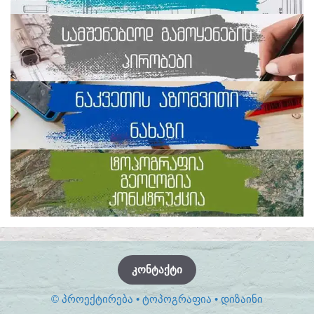
ᲙᲝᲜᲢᲐᲥᲢᲘ
© ᲞᲠᲝᲔᲥᲢᲘᲠᲔᲑᲐ • ᲢᲝᲞᲝᲒᲠᲐᲤᲘᲐ • ᲓᲘᲖᲐᲘᲜᲘ