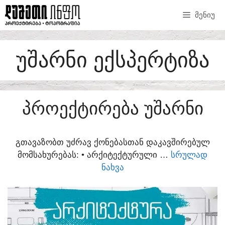
SKIP
ᲛᲔᲜᲘᲣ
TO
CONTENT
ᲣᲨᲐᲠᲜᲘ ᲔᲥᲡᲞᲔᲠᲢᲘᲖᲐ
ᲞᲠᲝᲔᲥᲢᲘᲠᲔᲑᲐ ᲣᲨᲐᲠᲜᲘ
ᲒᲗᲐᲕᲐᲖᲝᲑᲗ ᲣᲫᲠᲐᲕ ᲥᲝᲜᲔᲑᲐᲡᲗᲐᲜ ᲓᲐᲙᲐᲕᲨᲘᲠᲔᲑᲣᲚ
ᲛᲝᲛᲡᲐᲮᲣᲠᲔᲑᲐᲡ:​ • ᲐᲠᲥᲘᲢᲔᲥᲢᲣᲠᲣᲚᲘ …
ᲡᲠᲣᲚᲐᲓ
ᲜᲐᲮᲕᲐ