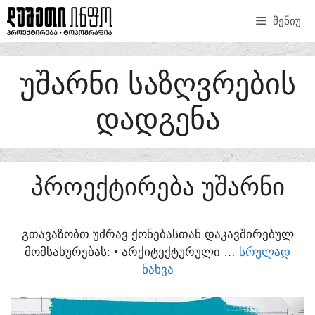
SKIP
ᲛᲔᲜᲘᲣ
TO
CONTENT
ᲣᲨᲐᲠᲜᲘ ᲡᲐᲖᲦᲕᲠᲔᲑᲘᲡ
ᲓᲐᲓᲒᲔᲜᲐ
ᲞᲠᲝᲔᲥᲢᲘᲠᲔᲑᲐ ᲣᲨᲐᲠᲜᲘ
ᲒᲗᲐᲕᲐᲖᲝᲑᲗ ᲣᲫᲠᲐᲕ ᲥᲝᲜᲔᲑᲐᲡᲗᲐᲜ ᲓᲐᲙᲐᲕᲨᲘᲠᲔᲑᲣᲚ
ᲛᲝᲛᲡᲐᲮᲣᲠᲔᲑᲐᲡ:​ • ᲐᲠᲥᲘᲢᲔᲥᲢᲣᲠᲣᲚᲘ …
ᲡᲠᲣᲚᲐᲓ
ᲜᲐᲮᲕᲐ