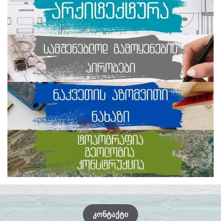
ᲙᲝᲜᲢᲐᲥᲢᲘ