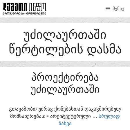
SKIP
ᲛᲔᲜᲘᲣ
TO
CONTENT
ᲣᲫᲘᲚᲐᲣᲠᲗᲐᲨᲘ
ᲬᲔᲠᲢᲘᲚᲔᲑᲘᲡ ᲓᲐᲡᲛᲐ
ᲞᲠᲝᲔᲥᲢᲘᲠᲔᲑᲐ
ᲣᲫᲘᲚᲐᲣᲠᲗᲐᲨᲘ
ᲒᲗᲐᲕᲐᲖᲝᲑᲗ ᲣᲫᲠᲐᲕ ᲥᲝᲜᲔᲑᲐᲡᲗᲐᲜ ᲓᲐᲙᲐᲕᲨᲘᲠᲔᲑᲣᲚ
ᲛᲝᲛᲡᲐᲮᲣᲠᲔᲑᲐᲡ:​ • ᲐᲠᲥᲘᲢᲔᲥᲢᲣᲠᲣᲚᲘ …
ᲡᲠᲣᲚᲐᲓ
ᲜᲐᲮᲕᲐ