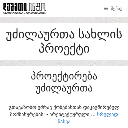
SKIP
ᲛᲔᲜᲘᲣ
TO
CONTENT
ᲣᲫᲘᲚᲐᲣᲠᲗᲐ ᲡᲐᲮᲚᲘᲡ
ᲞᲠᲝᲔᲥᲢᲘ
ᲞᲠᲝᲔᲥᲢᲘᲠᲔᲑᲐ
ᲣᲫᲘᲚᲐᲣᲠᲗᲐ
ᲒᲗᲐᲕᲐᲖᲝᲑᲗ ᲣᲫᲠᲐᲕ ᲥᲝᲜᲔᲑᲐᲡᲗᲐᲜ ᲓᲐᲙᲐᲕᲨᲘᲠᲔᲑᲣᲚ
ᲛᲝᲛᲡᲐᲮᲣᲠᲔᲑᲐᲡ:​ • ᲐᲠᲥᲘᲢᲔᲥᲢᲣᲠᲣᲚᲘ …
ᲡᲠᲣᲚᲐᲓ
ᲜᲐᲮᲕᲐ