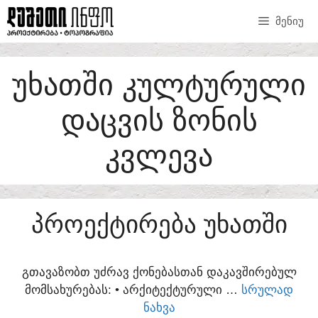
SKIP
ᲛᲔᲜᲘᲣ
TO
CONTENT
ᲣᲮᲐᲗᲨᲘ ᲙᲣᲚᲢᲣᲠᲣᲚᲘ
ᲓᲐᲪᲕᲘᲡ ᲖᲝᲜᲘᲡ
ᲙᲕᲚᲔᲕᲐ
ᲞᲠᲝᲔᲥᲢᲘᲠᲔᲑᲐ ᲣᲮᲐᲗᲨᲘ
ᲒᲗᲐᲕᲐᲖᲝᲑᲗ ᲣᲫᲠᲐᲕ ᲥᲝᲜᲔᲑᲐᲡᲗᲐᲜ ᲓᲐᲙᲐᲕᲨᲘᲠᲔᲑᲣᲚ
ᲛᲝᲛᲡᲐᲮᲣᲠᲔᲑᲐᲡ:​ • ᲐᲠᲥᲘᲢᲔᲥᲢᲣᲠᲣᲚᲘ …
ᲡᲠᲣᲚᲐᲓ
ᲜᲐᲮᲕᲐ