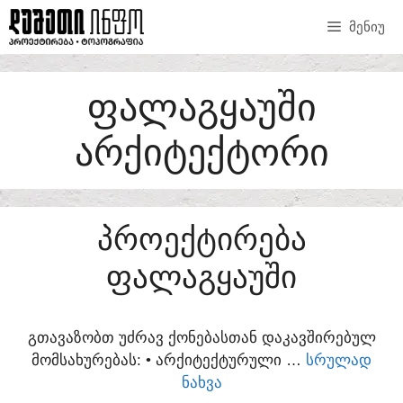
SKIP
ᲛᲔᲜᲘᲣ
TO
CONTENT
ᲤᲐᲚᲐᲒᲧᲐᲣᲨᲘ
ᲐᲠᲥᲘᲢᲔᲥᲢᲝᲠᲘ
ᲞᲠᲝᲔᲥᲢᲘᲠᲔᲑᲐ
ᲤᲐᲚᲐᲒᲧᲐᲣᲨᲘ
ᲒᲗᲐᲕᲐᲖᲝᲑᲗ ᲣᲫᲠᲐᲕ ᲥᲝᲜᲔᲑᲐᲡᲗᲐᲜ ᲓᲐᲙᲐᲕᲨᲘᲠᲔᲑᲣᲚ
ᲛᲝᲛᲡᲐᲮᲣᲠᲔᲑᲐᲡ:​ • ᲐᲠᲥᲘᲢᲔᲥᲢᲣᲠᲣᲚᲘ …
ᲡᲠᲣᲚᲐᲓ
ᲜᲐᲮᲕᲐ