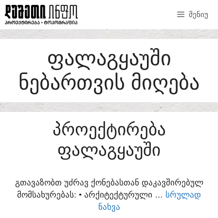
SKIP
ᲛᲔᲜᲘᲣ
TO
CONTENT
ᲤᲐᲚᲐᲒᲧᲐᲣᲨᲘ
ᲜᲔᲑᲐᲠᲗᲕᲘᲡ ᲛᲘᲦᲔᲑᲐ
ᲞᲠᲝᲔᲥᲢᲘᲠᲔᲑᲐ
ᲤᲐᲚᲐᲒᲧᲐᲣᲨᲘ
ᲒᲗᲐᲕᲐᲖᲝᲑᲗ ᲣᲫᲠᲐᲕ ᲥᲝᲜᲔᲑᲐᲡᲗᲐᲜ ᲓᲐᲙᲐᲕᲨᲘᲠᲔᲑᲣᲚ
ᲛᲝᲛᲡᲐᲮᲣᲠᲔᲑᲐᲡ:​ • ᲐᲠᲥᲘᲢᲔᲥᲢᲣᲠᲣᲚᲘ …
ᲡᲠᲣᲚᲐᲓ
ᲜᲐᲮᲕᲐ