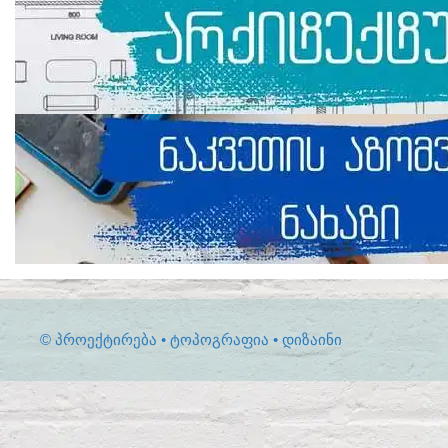
© ᲞᲠᲝᲔᲥᲢᲘᲠᲔᲑᲐ • ᲢᲝᲞᲝᲒᲠᲐᲤᲘᲐ • ᲓᲘᲖᲐᲘᲜᲘ