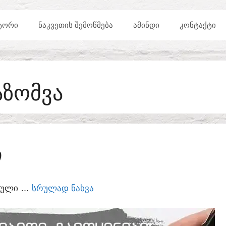
ᲢᲝᲠᲘ
ᲜᲐᲙᲕᲔᲗᲘᲡ ᲨᲔᲛᲝᲬᲛᲔᲑᲐ
ᲐᲛᲘᲜᲓᲘ
ᲙᲝᲜᲢᲐᲥᲢᲘ
ᲐᲖᲝᲛᲕᲐ
Ი
ᲣᲠᲣᲚᲘ …
ᲡᲠᲣᲚᲐᲓ ᲜᲐᲮᲕᲐ