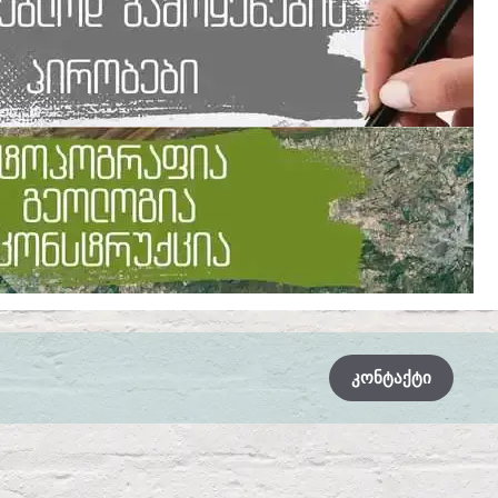
ᲙᲝᲜᲢᲐᲥᲢᲘ