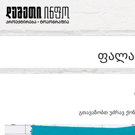
SKIP
TO
CONTENT
ᲤᲐᲚᲐᲒ
ᲒᲗᲐᲕᲐᲖᲝᲑᲗ ᲣᲫᲠᲐᲕ ᲥᲝᲜ