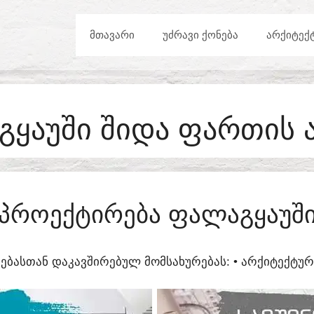
ᲛᲗᲐᲕᲐᲠᲘ
ᲣᲫᲠᲐᲕᲘ ᲥᲝᲜᲔᲑᲐ
ᲐᲠᲥᲘᲢᲔᲥ
ᲧᲐᲣᲨᲘ ᲨᲘᲓᲐ ᲤᲐᲠᲗᲘᲡ 
ᲞᲠᲝᲔᲥᲢᲘᲠᲔᲑᲐ ᲤᲐᲚᲐᲒᲧᲐᲣᲨ
ᲔᲑᲐᲡᲗᲐᲜ ᲓᲐᲙᲐᲕᲨᲘᲠᲔᲑᲣᲚ ᲛᲝᲛᲡᲐᲮᲣᲠᲔᲑᲐᲡ:​ • ᲐᲠᲥᲘᲢᲔᲥᲢ