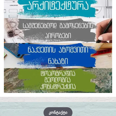
ᲙᲝᲜᲢᲐᲥᲢᲘ