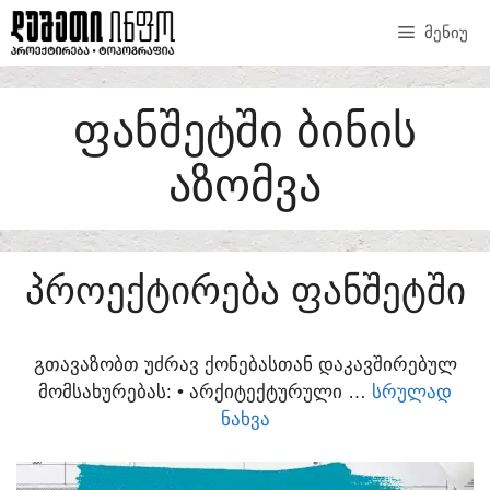
SKIP
ᲛᲔᲜᲘᲣ
TO
CONTENT
ᲤᲐᲜᲨᲔᲢᲨᲘ ᲑᲘᲜᲘᲡ
ᲐᲖᲝᲛᲕᲐ
ᲞᲠᲝᲔᲥᲢᲘᲠᲔᲑᲐ ᲤᲐᲜᲨᲔᲢᲨᲘ
ᲒᲗᲐᲕᲐᲖᲝᲑᲗ ᲣᲫᲠᲐᲕ ᲥᲝᲜᲔᲑᲐᲡᲗᲐᲜ ᲓᲐᲙᲐᲕᲨᲘᲠᲔᲑᲣᲚ
ᲛᲝᲛᲡᲐᲮᲣᲠᲔᲑᲐᲡ:​ • ᲐᲠᲥᲘᲢᲔᲥᲢᲣᲠᲣᲚᲘ …
ᲡᲠᲣᲚᲐᲓ
ᲜᲐᲮᲕᲐ