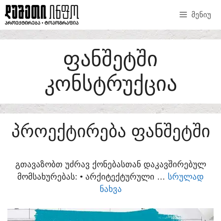
SKIP
ᲛᲔᲜᲘᲣ
TO
CONTENT
ᲤᲐᲜᲨᲔᲢᲨᲘ
ᲙᲝᲜᲡᲢᲠᲣᲥᲪᲘᲐ
ᲞᲠᲝᲔᲥᲢᲘᲠᲔᲑᲐ ᲤᲐᲜᲨᲔᲢᲨᲘ
ᲒᲗᲐᲕᲐᲖᲝᲑᲗ ᲣᲫᲠᲐᲕ ᲥᲝᲜᲔᲑᲐᲡᲗᲐᲜ ᲓᲐᲙᲐᲕᲨᲘᲠᲔᲑᲣᲚ
ᲛᲝᲛᲡᲐᲮᲣᲠᲔᲑᲐᲡ:​ • ᲐᲠᲥᲘᲢᲔᲥᲢᲣᲠᲣᲚᲘ …
ᲡᲠᲣᲚᲐᲓ
ᲜᲐᲮᲕᲐ