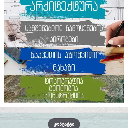
ᲙᲝᲜᲢᲐᲥᲢᲘ