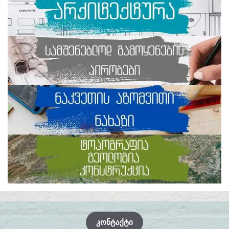
ᲙᲝᲜᲢᲐᲥᲢᲘ