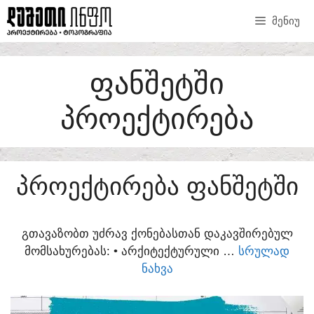
SKIP
ᲛᲔᲜᲘᲣ
TO
CONTENT
ᲤᲐᲜᲨᲔᲢᲨᲘ
ᲞᲠᲝᲔᲥᲢᲘᲠᲔᲑᲐ
ᲞᲠᲝᲔᲥᲢᲘᲠᲔᲑᲐ ᲤᲐᲜᲨᲔᲢᲨᲘ
ᲒᲗᲐᲕᲐᲖᲝᲑᲗ ᲣᲫᲠᲐᲕ ᲥᲝᲜᲔᲑᲐᲡᲗᲐᲜ ᲓᲐᲙᲐᲕᲨᲘᲠᲔᲑᲣᲚ
ᲛᲝᲛᲡᲐᲮᲣᲠᲔᲑᲐᲡ:​ • ᲐᲠᲥᲘᲢᲔᲥᲢᲣᲠᲣᲚᲘ …
ᲡᲠᲣᲚᲐᲓ
ᲜᲐᲮᲕᲐ