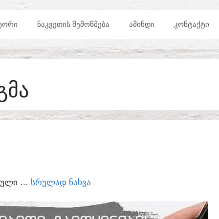
ᲢᲝᲠᲘ
ᲜᲐᲙᲕᲔᲗᲘᲡ ᲨᲔᲛᲝᲬᲛᲔᲑᲐ
ᲐᲛᲘᲜᲓᲘ
ᲙᲝᲜᲢᲐᲥᲢᲘ
ᲒᲛᲐ
ᲣᲠᲣᲚᲘ …
ᲡᲠᲣᲚᲐᲓ ᲜᲐᲮᲕᲐ