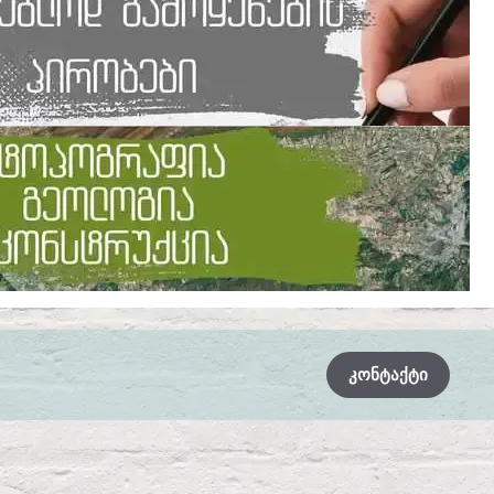
ᲙᲝᲜᲢᲐᲥᲢᲘ