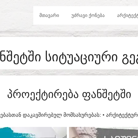
ᲛᲗᲐᲕᲐᲠᲘ
ᲣᲫᲠᲐᲕᲘ ᲥᲝᲜᲔᲑᲐ
ᲐᲠᲥᲘᲢᲔᲥ
ᲜᲨᲔᲢᲨᲘ ᲡᲘᲢᲣᲐᲪᲘᲣᲠᲘ ᲒᲔ
ᲞᲠᲝᲔᲥᲢᲘᲠᲔᲑᲐ ᲤᲐᲜᲨᲔᲢᲨᲘ
ᲔᲑᲐᲡᲗᲐᲜ ᲓᲐᲙᲐᲕᲨᲘᲠᲔᲑᲣᲚ ᲛᲝᲛᲡᲐᲮᲣᲠᲔᲑᲐᲡ:​ • ᲐᲠᲥᲘᲢᲔᲥᲢ