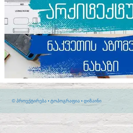
© ᲞᲠᲝᲔᲥᲢᲘᲠᲔᲑᲐ • ᲢᲝᲞᲝᲒᲠᲐᲤᲘᲐ • ᲓᲘᲖᲐᲘᲜᲘ