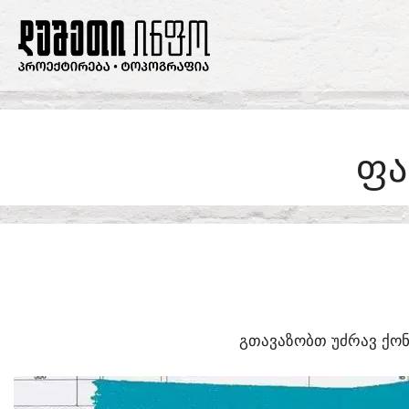
SKIP
TO
CONTENT
ᲤᲐ
ᲒᲗᲐᲕᲐᲖᲝᲑᲗ ᲣᲫᲠᲐᲕ ᲥᲝᲜ